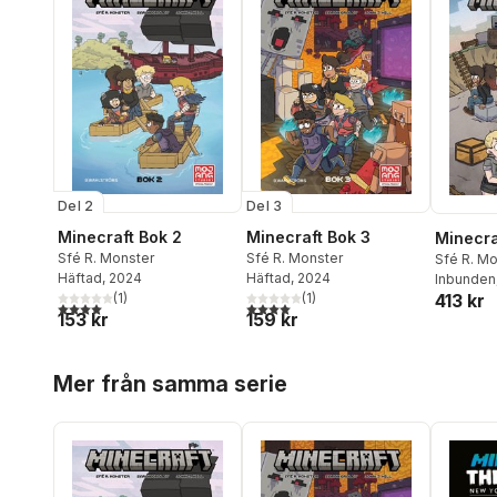
Del 2
Del 3
Minecraft Bok 2
Minecraft Bok 3
Minecra
Sfé R. Monster
Sfé R. Monster
Sfé R. Mo
Häftad
, 2024
Häftad
, 2024
Inbunden
413 kr
(
1
)
(
1
)
4,0
utav 5 stjärnor. Totalt antal röster:
4,0
utav 5 stjärnor. Totalt antal röster:
153 kr
159 kr
Hoppa över listan
Mer från samma serie