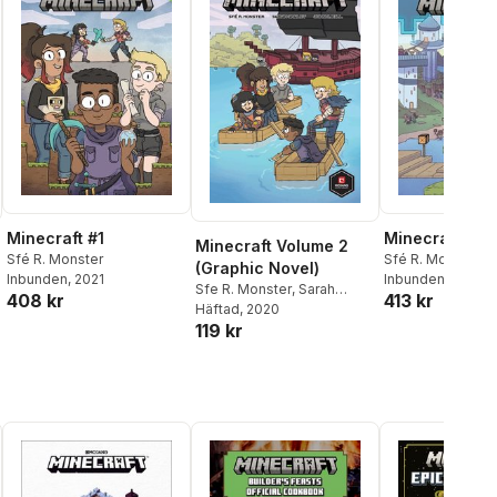
Minecraft #1
Minecraft #2
Minecraft Volume 2
Sfé R. Monster
Sfé R. Monster
(Graphic Novel)
Inbunden
, 2021
Inbunden
, 2021
Sfe R. Monster
,
Sarah
408 kr
413 kr
Graley
Häftad
, 2020
119 kr