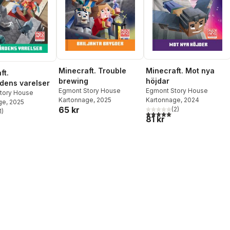
Minecraft. Trouble
Minecraft. Mot nya
ft.
brewing
höjdar
dens varelser
Egmont Story House
Egmont Story House
tory House
Kartonnage
, 2025
Kartonnage
, 2024
ge
, 2025
65 kr
(
2
)
1
)
5,0
utav 5 stjärnor. Totalt ant
stjärnor. Totalt antal röster:
81 kr