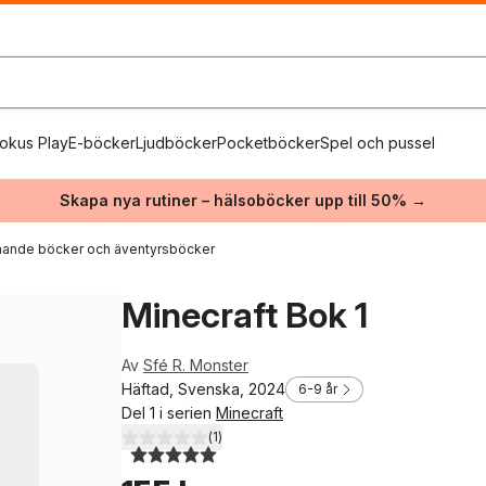
okus Play
E-böcker
Ljudböcker
Pocketböcker
Spel och pussel
Skapa nya rutiner – hälsoböcker upp till 50% →
ande böcker och äventyrsböcker
Minecraft Bok 1
Av
Sfé R. Monster
Häftad, Svenska, 2024
6-9 år
Del 1 i serien
Minecraft
(
1
)
5,0
utav 5 stjärnor. Totalt antal röster: