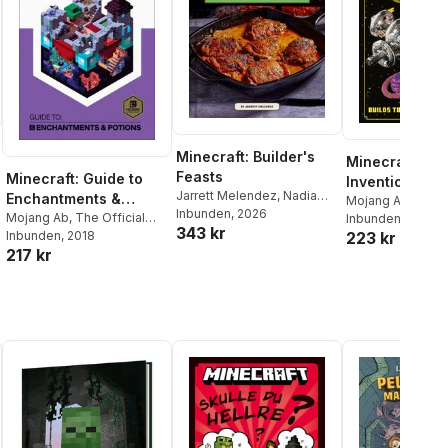
Minecraft: Builder's
Minecraft: Epi
Feasts
Minecraft: Guide to
Inventions
Jarrett Melendez
,
Nadia
Enchantments &
Mojang Ab
,
The O
Oxford
Inbunden
, 2026
Potions
Mojang Ab
,
The Official
Minecraft Team
Inbunden
, 2022
343 kr
Minecraft Team
Inbunden
, 2018
223 kr
217 kr