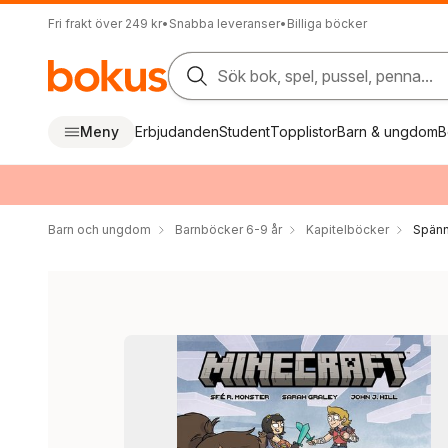
Fri frakt över 249 kr
•
Snabba leveranser
•
Billiga böcker
Sök bok, spel, pussel, penna...
Meny
Erbjudanden
Student
Topplistor
Barn & ungdom
B
Barn och ungdom
Barnböcker 6-9 år
Kapitelböcker
Spänn