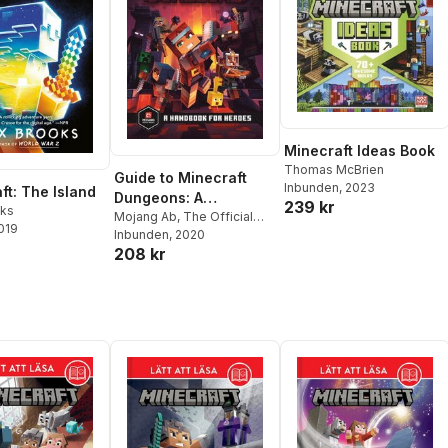
Minecraft Ideas Book
Thomas McBrien
Guide to Minecraft
Inbunden
, 2023
ft: The Island
Dungeons: A
239 kr
ks
Handbook for Heroes
Mojang Ab
,
The Official
2019
Minecraft Team
Inbunden
, 2020
208 kr