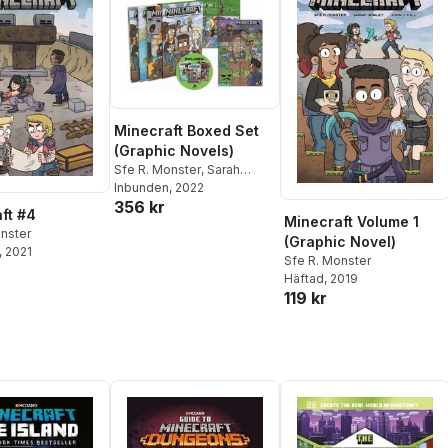
Minecraft Boxed Set
(Graphic Novels)
Sfe R. Monster
,
Sarah
Graley
Inbunden
, 2022
356 kr
ft #4
Minecraft Volume 1
nster
(Graphic Novel)
, 2021
Sfe R. Monster
Häftad
, 2019
119 kr