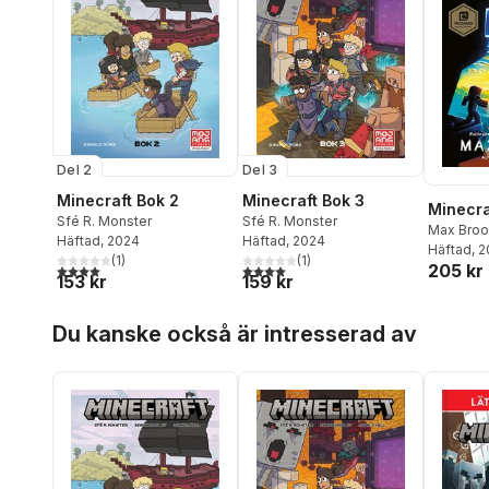
Del 2
Del 3
Minecraft Bok 2
Minecraft Bok 3
Minecra
Sfé R. Monster
Sfé R. Monster
Max Broo
Häftad
, 2024
Häftad
, 2024
Häftad
, 
(
1
)
(
1
)
205 kr
4,0
utav 5 stjärnor. Totalt antal röster:
4,0
utav 5 stjärnor. Totalt antal röster:
153 kr
159 kr
Hoppa över listan
Du kanske också är intresserad av