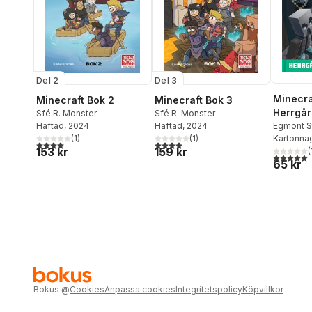
Del 2
Del 3
Minecra
Minecraft Bok 2
Minecraft Bok 3
Herrgår
Sfé R. Monster
Sfé R. Monster
Egmont S
Häftad
, 2024
Häftad
, 2024
Kartonna
(
1
)
(
1
)
4,0
utav 5 stjärnor. Totalt antal röster:
4,0
utav 5 stjärnor. Totalt antal röster:
153 kr
159 kr
(
5,0
utav 5 
65 kr
Bokus
@
Cookies
Anpassa cookies
Integritetspolicy
Köpvillkor