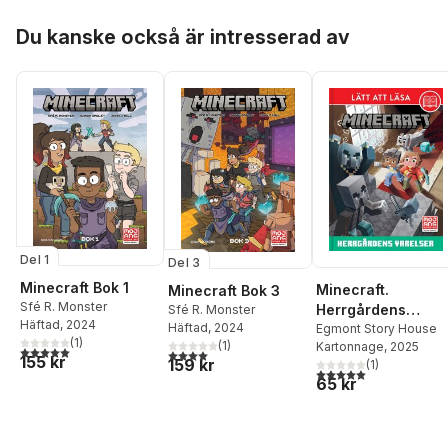
Hoppa över listan
Du kanske också är intresserad av
Del 1
Del 3
Minecraft Bok 1
Minecraft.
Minecraft Bok 3
Sfé R. Monster
Herrgårdens
Sfé R. Monster
Häftad
, 2024
Häftad
, 2024
varelser
Egmont Story House
(
1
)
(
1
)
Kartonnage
, 2025
5,0
utav 5 stjärnor. Totalt antal röster:
4,0
utav 5 stjärnor. Totalt antal röster:
155 kr
159 kr
(
1
)
5,0
utav 5 stjärnor. Tota
65 kr