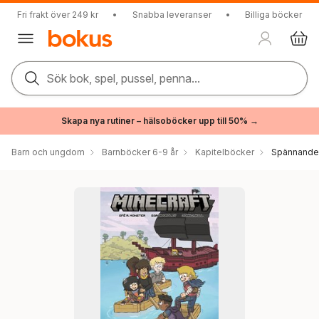
Fri frakt över 249 kr
•
Snabba leveranser
•
Billiga böcker
Sök bok, spel, pussel, penna...
Skapa nya rutiner – hälsoböcker upp till 50% →
Barn och ungdom
Barnböcker 6-9 år
Kapitelböcker
Spännande 