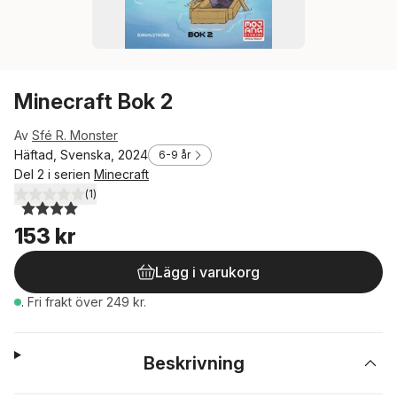
Minecraft Bok 2
Av
Sfé R. Monster
Häftad, Svenska, 2024
6-9 år
Del 2 i serien
Minecraft
(
1
)
4,0
utav 5 stjärnor. Totalt antal röster:
153 kr
Lägg i varukorg
.
Fri frakt över 249 kr.
Beskrivning