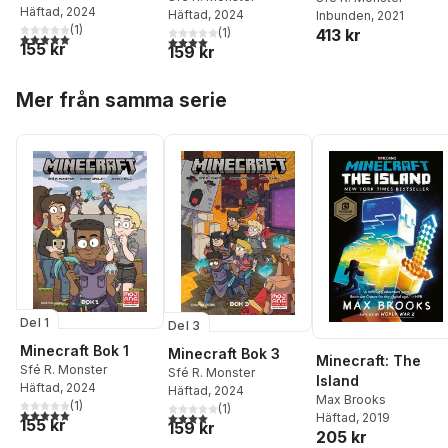
Häftad
, 2024
Häftad
, 2024
Inbunden
, 2021
(
1
)
413 kr
(
1
)
5,0
utav 5 stjärnor. Totalt antal röster:
4,0
utav 5 stjärnor. Totalt antal röster:
155 kr
159 kr
Hoppa över listan
Mer från samma serie
Del 1
Del 3
Minecraft Bok 1
Minecraft Bok 3
Minecraft: The
Sfé R. Monster
Sfé R. Monster
Island
Häftad
, 2024
Häftad
, 2024
Max Brooks
(
1
)
(
1
)
5,0
utav 5 stjärnor. Totalt antal röster:
4,0
utav 5 stjärnor. Totalt antal röster:
Häftad
, 2019
155 kr
159 kr
205 kr