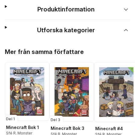
Produktinformation
Utforska kategorier
Hoppa över listan
Mer från samma författare
Del 1
Del 3
Minecraft Bok 1
Minecraft Bok 3
Minecraft #4
Sfé R. Monster
Sfé R. Monster
Sfé R. Monster