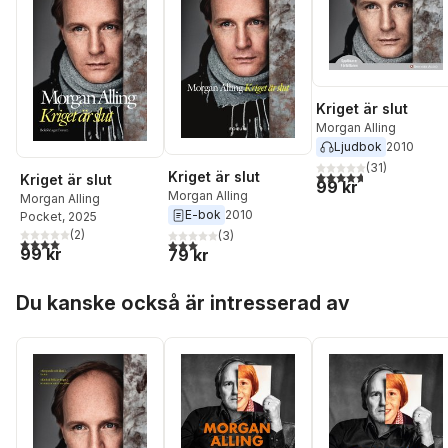
Kriget är slut
Morgan Alling
Ljudbok
2010
(
31
)
4,7
utav 5 stjärnor. Tota
Kriget är slut
Kriget är slut
99 kr
Morgan Alling
Morgan Alling
E-bok
2010
Pocket
, 2025
(
2
)
(
3
)
4,0
utav 5 stjärnor. Totalt antal röster:
3,0
utav 5 stjärnor. Totalt antal röster:
99 kr
79 kr
Hoppa över listan
Du kanske också är intresserad av