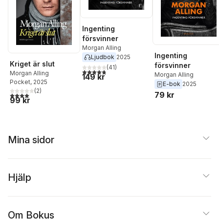
Ingenting
försvinner
Morgan Alling
Ingenting
Ljudbok
2025
Kriget är slut
försvinner
(
41
)
4,8
utav 5 stjärnor. Totalt antal röster:
Morgan Alling
Morgan Alling
149 kr
Pocket
, 2025
E-bok
2025
(
2
)
79 kr
4,0
utav 5 stjärnor. Totalt antal röster:
99 kr
Mina sidor
Hjälp
Om Bokus