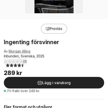
Provläs
Ingenting försvinner
Av
Morgan Alling
Inbunden, Svenska, 2025
(
2
)
4,5
utav 5 stjärnor. Totalt antal röster:
289 kr
Lägg i varukorg
.
Fri frakt över 249 kr.
Fler format och utgåvor