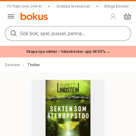
Fri frakt över 249 kr
•
Snabba leveranser
•
Billiga böcker
Sök bok, spel, pussel, penna...
Skapa nya rutiner – hälsoböcker upp till 50% →
Deckare
Thriller