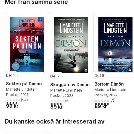
Mer från samma serie
Del 1
Del 6
Del 7
Sekten på Dimön
Bortom Dimön
Skuggan av Dimön
Mariette Lindstein
Mariette Lindstein
Mariette Lindstein
Pocket
, 2017
Pocket
, 2022
Pocket
, 2023
(
54
)
(
7
)
(
5
)
4,1
utav 5 stjärnor. Totalt antal röster:
4,7
utav 5 stjärnor. Tota
4,0
utav 5 stjärnor. Totalt antal röster:
99 kr
89 kr
89 kr
Hoppa över listan
Du kanske också är intresserad av