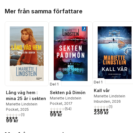
Hoppa över listan
Mer från samma författare
Del 1
Del 1
Kall vår
Lång väg hem :
Sekten på Dimön
Mariette Lindstein
mina 25 år i sekten
Mariette Lindstein
Inbunden
, 2026
Pocket
, 2017
Mariette Lindstein
(
1
)
(
54
)
5,0
utav 5 stjärnor. Tota
Pocket
, 2025
4,1
utav 5 stjärnor. Totalt antal röster:
239 kr
99 kr
(
1
)
4,0
utav 5 stjärnor. Totalt antal röster:
99 kr
Hoppa över listan