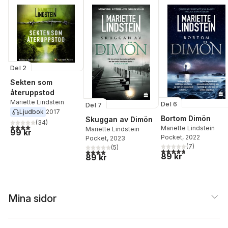
Del 2
Sekten som
återuppstod
Mariette Lindstein
Del 6
Del 7
Ljudbok
2017
Bortom Dimön
Skuggan av Dimön
(
34
)
4,1
utav 5 stjärnor. Totalt antal röster:
Mariette Lindstein
Mariette Lindstein
99 kr
Pocket
, 2022
Pocket
, 2023
(
7
)
(
5
)
4,7
utav 5 stjärnor. Tota
4,0
utav 5 stjärnor. Totalt antal röster:
89 kr
89 kr
Mina sidor