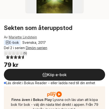
Sekten som återuppstod
Av
Mariette Lindstein
E-bok
Svenska
, 
2017
Del 2 i serien
Dimön-serien
(
5
)
4,6
utav 5 stjärnor. Totalt antal röster:
79 kr
Köp e-bok
Läs direkt i Bokus Reader – eller ladda ned till din enhet
Finns även i Bokus Play
Lyssna och läs utan att köpa
bok för bok - välj din nästa titel direkt i appen. Från 79