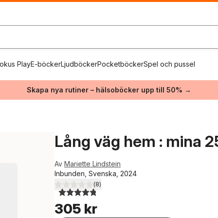
okus Play
E-böcker
Ljudböcker
Pocketböcker
Spel och pussel
Skapa nya rutiner – hälsoböcker upp till 50% →
Lång väg hem : mina 25
Av
Mariette Lindstein
Inbunden, Svenska, 2024
(
8
)
4,8
utav 5 stjärnor. Totalt antal röster:
305 kr