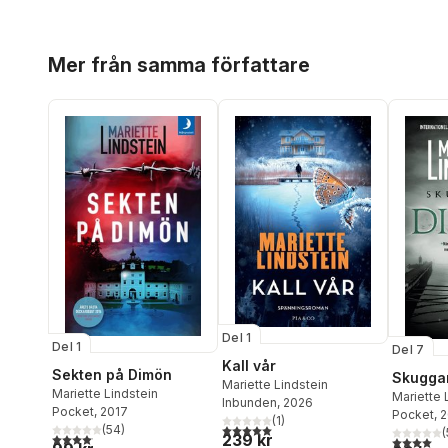
Hoppa över listan
Mer från samma författare
Del 1
Del 1
Del 7
Kall vår
Sekten på Dimön
Skugga
Mariette Lindstein
Mariette Lindstein
Mariette 
Inbunden
, 2026
Pocket
, 2017
Pocket
, 
(
1
)
5,0
utav 5 stjärnor. Totalt antal röster:
(
54
)
(
4,1
utav 5 stjärnor. Totalt antal röster:
239 kr
4,0
utav 5 