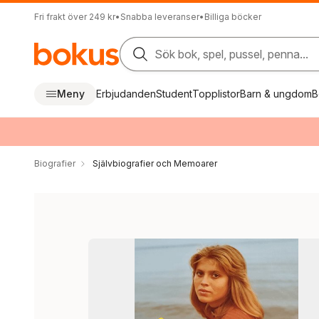
Fri frakt över 249 kr
•
Snabba leveranser
•
Billiga böcker
Sök bok, spel, pussel, penna...
Meny
Erbjudanden
Student
Topplistor
Barn & ungdom
B
Biografier
Självbiografier och Memoarer