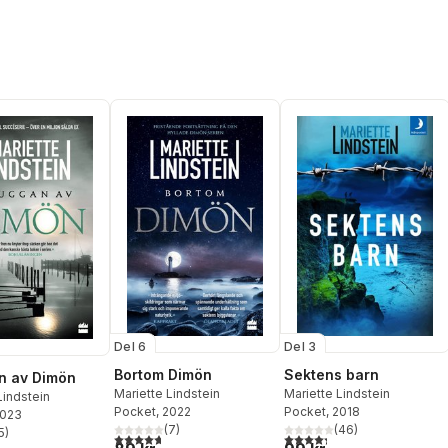
Del 3
Del 6
Sektens barn
Bortom Dimön
n av Dimön
Mariette Lindstein
Mariette Lindstein
Lindstein
Pocket
, 2018
Pocket
, 2022
2023
(
46
)
(
7
)
5
)
4,3
utav 5 stjärnor. Totalt ant
4,7
utav 5 stjärnor. Totalt antal röster:
stjärnor. Totalt antal röster: