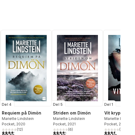
Del 1
Del 4
Del 5
Vit krypta
Requiem på Dimön
Striden om Dimön
Mariette Lindstei
Mariette Lindstein
Mariette Lindstein
Pocket
, 2018
Pocket
, 2020
Pocket
, 2021
(
20
)
(
12
)
(
6
)
al röster:
3,6
utav 5 stjärnor
4,2
utav 5 stjärnor. Totalt antal röster:
4,3
utav 5 stjärnor. Totalt antal röster: