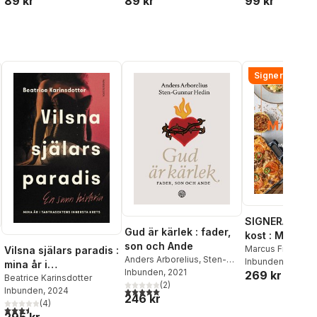
99 kr
89 kr
89 kr
Signerad!
SIGNERAD - M
Gud är kärlek : fader,
kost : Middag
son och Ande
matlådor
Marcus Frank
Vilsna själars paradis :
Anders Arborelius
,
Sten-
Inbunden
, 2026
mina år i
Gunnar Hedin
Inbunden
, 2021
269 kr
tantrasektens innersta
Beatrice Karinsdotter
(
2
)
al röster:
Inbunden
, 2024
5,0
utav 5 stjärnor. Totalt antal röster:
krets
246 kr
(
4
)
3,5
utav 5 stjärnor. Totalt antal röster:
295 kr