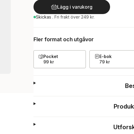
Lägg i varukorg
Skickas
.
Fri frakt över 249 kr.
Fler format och utgåvor
Pocket
E-bok
99 kr
79 kr
Be
Produk
Utfors