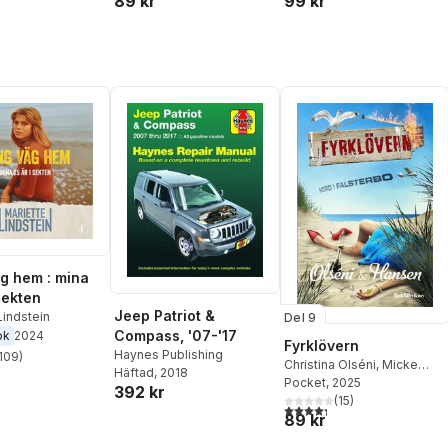
99 kr
89 kr
g hem : mina
sekten
Jeep Patriot &
Lindstein
Del 9
Compass, '07-'17
ok
2024
Fyrklövern
Haynes Publishing
109
)
stjärnor. Totalt antal röster:
Christina Olséni
,
Micke
Häftad
, 2018
Hansen
Pocket
, 2025
392 kr
(
15
)
4,3
utav 5 stjärnor. Totalt ant
89 kr