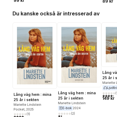
99 kr
89 kr
Hoppa över listan
Du kanske också är intresserad av
Lång vä
25 år i 
Mariette 
Ljudb
Lång väg hem : mina
(
Lång väg hem : mina
4,3
utav 5 
149 kr
25 år i sekten
25 år i sekten
Mariette Lindstein
Mariette Lindstein
E-bok
2024
Pocket
, 2025
(
2
)
(
1
)
1,5
utav 5 stjärnor. Totalt antal röster:
4,0
utav 5 stjärnor. Totalt antal röster: