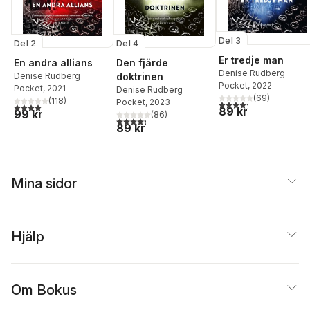
Del 3
Del 2
Del 4
Er tredje man
En andra allians
Den fjärde
Denise Rudberg
Denise Rudberg
doktrinen
Pocket
, 2022
Pocket
, 2021
Denise Rudberg
(
69
)
(
118
)
Pocket
, 2023
4,3
utav 5 stjärnor. Tota
4,1
utav 5 stjärnor. Totalt antal röster:
89 kr
99 kr
(
86
)
4,3
utav 5 stjärnor. Totalt antal röster:
89 kr
Mina sidor
Hjälp
Om Bokus