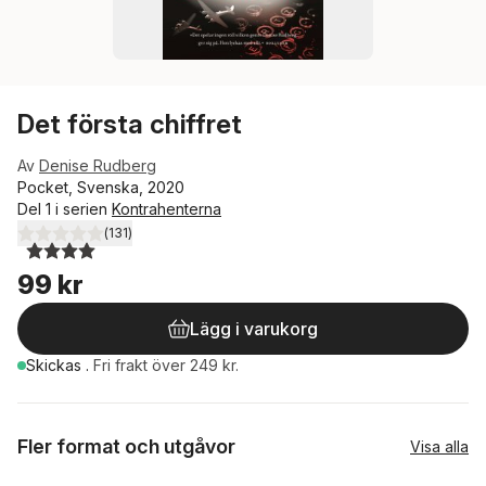
Det första chiffret
Av
Denise Rudberg
Pocket, Svenska, 2020
Del 1 i serien
Kontrahenterna
(
131
)
4,0
utav 5 stjärnor. Totalt antal röster:
99 kr
Lägg i varukorg
Skickas
.
Fri frakt över 249 kr.
Fler format och utgåvor
Visa alla