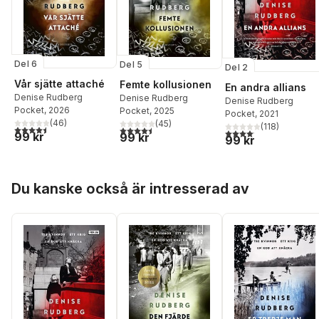
Del 6
Del 5
Del 2
Vår sjätte attaché
Femte kollusionen
En andra allians
Denise Rudberg
Denise Rudberg
Denise Rudberg
Pocket
, 2026
Pocket
, 2025
Pocket
, 2021
(
46
)
(
45
)
(
118
)
4,5
utav 5 stjärnor. Totalt antal röster:
4,5
utav 5 stjärnor. Totalt antal röster:
4,1
utav 5 stjärnor. Total
99 kr
99 kr
99 kr
Hoppa över listan
Du kanske också är intresserad av