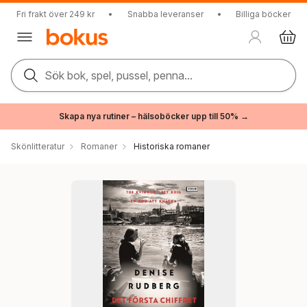
Fri frakt över 249 kr
•
Snabba leveranser
•
Billiga böcker
Sök bok, spel, pussel, penna...
Skapa nya rutiner – hälsoböcker upp till 50% →
Skönlitteratur
Romaner
Historiska romaner