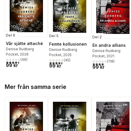
Del 6
Del 5
Del 2
Vår sjätte attaché
Femte kollusionen
En andra allians
Denise Rudberg
Denise Rudberg
Denise Rudberg
Pocket
, 2026
Pocket
, 2025
Pocket
, 2021
(
46
)
(
45
)
(
118
)
4,5
utav 5 stjärnor. Totalt antal röster:
4,5
utav 5 stjärnor. Totalt antal röster:
4,1
utav 5 stjärnor. Total
99 kr
99 kr
99 kr
Hoppa över listan
Mer från samma serie