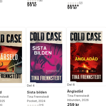
(
8
)
3
)
4,1
utav 5 stjärnor. Totalt antal röster:
(
2
)
stjärnor. Totalt antal röster:
99 kr
5,0
utav 5 stjärnor. Totalt ant
99 kr
Del 6
Del 4
Ängladåd
Sista bilden
d
Tina Frennstedt
Tina Frennstedt
nstedt
Inbunden
, 2026
Pocket
, 2024
2025
259 kr
(
21
)
3
)