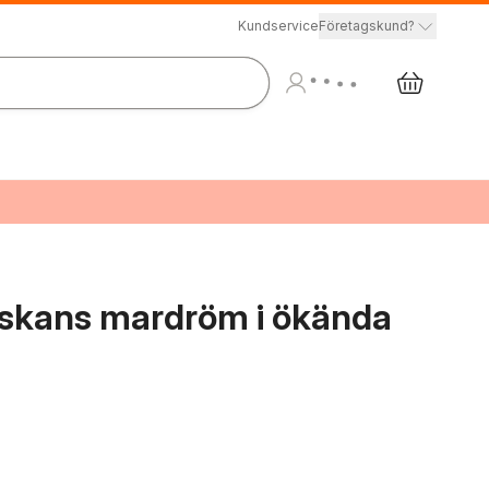
Kundservice
Företagskund?
nskans mardröm i ökända