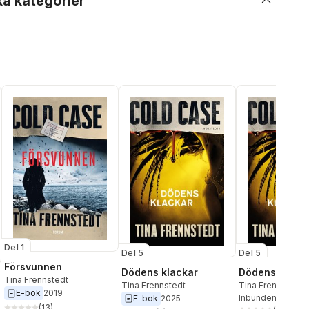
ka kategorier
Del 1
Del 5
Del 5
Försvunnen
Dödens klackar
Dödens klack
Tina Frennstedt
Tina Frennstedt
Tina Frennstedt
E-bok
2019
Inbunden
, 2025
E-bok
2025
(
13
)