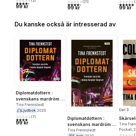
(
3
)
(
21
)
(
4,3
utav 5 stjärnor. Totalt antal röster:
4,3
utav 5 stjärnor. Totalt antal röster:
5,0
utav 5 
99 kr
99 kr
99 kr
Hoppa över listan
Du kanske också är intresserad av
Diplomatdottern :
svenskans mardröm i
ökända Bangkok-
Tina Frennstedt
Del 3
Ljudbok
2020
fängelset
(
7
)
Diplomatdottern :
Skärsel
3,9
utav 5 stjärnor. Totalt antal röster:
99 kr
svenskans mardröm i
Tina Fren
Pocket
, 
ökända Bangkok-
Tina Frennstedt
(
E-bok
2020