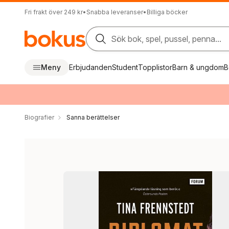
Fri frakt över 249 kr
•
Snabba leveranser
•
Billiga böcker
Sök bok, spel, pussel, penna...
Meny
Erbjudanden
Student
Topplistor
Barn & ungdom
B
Biografier
Sanna berättelser