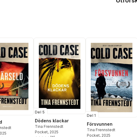
Utfors
Del 5
Del 1
Dödens klackar
d
Försvunnen
Tina Frennstedt
nstedt
Tina Frennstedt
Pocket
, 2025
2025
Pocket
, 2025