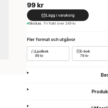
99 kr
Lägg i varukorg
Skickas
.
Fri frakt över 249 kr.
Fler format och utgåvor
Ljudbok
E-bok
99 kr
79 kr
Be
Produk