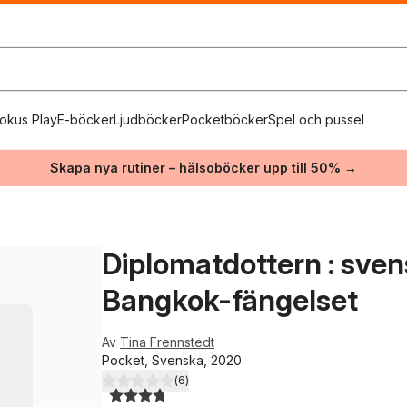
okus Play
E-böcker
Ljudböcker
Pocketböcker
Spel och pussel
Skapa nya rutiner – hälsoböcker upp till 50% →
Diplomatdottern : sve
Bangkok-fängelset
Av
Tina Frennstedt
Pocket, Svenska, 2020
(
6
)
3,8
utav 5 stjärnor. Totalt antal röster: