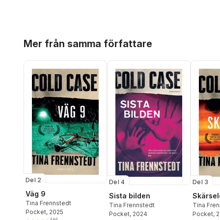
Hoppa över listan
Mer från samma författare
Del 2
Del 4
Del 3
Väg 9
Sista bilden
Skärsel
Tina Frennstedt
Tina Frennstedt
Tina Fren
Pocket
, 2025
Pocket
, 2024
Pocket
, 