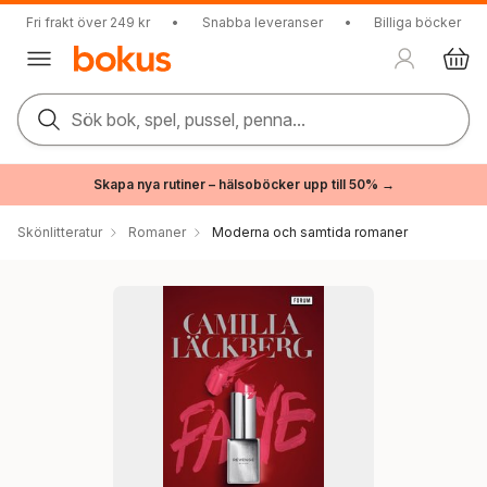
Fri frakt över 249 kr
•
Snabba leveranser
•
Billiga böcker
Sök bok, spel, pussel, penna...
Skapa nya rutiner – hälsoböcker upp till 50% →
Skönlitteratur
Romaner
Moderna och samtida romaner