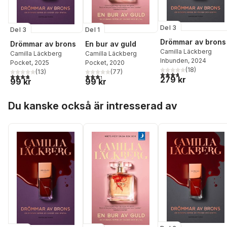
Del 3
Del 3
Del 1
Drömmar av brons
Drömmar av brons
En bur av guld
Camilla Läckberg
Camilla Läckberg
Camilla Läckberg
Inbunden
, 2024
Pocket
, 2025
Pocket
, 2020
(
18
)
(
13
)
(
77
)
3,7
utav 5 stjärnor. Tota
3,8
utav 5 stjärnor. Totalt antal röster:
3,3
utav 5 stjärnor. Totalt antal röster:
279 kr
99 kr
99 kr
Hoppa över listan
Du kanske också är intresserad av