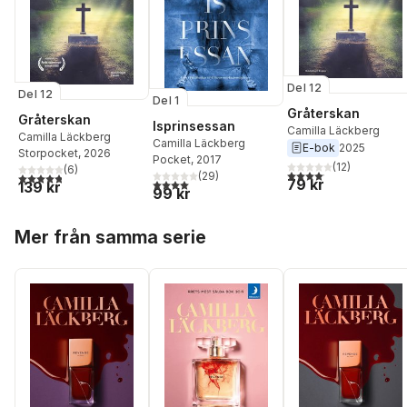
Del 12
Del 12
Del 1
Gråterskan
Gråterskan
Isprinsessan
Camilla Läckberg
Camilla Läckberg
Camilla Läckberg
E-bok
2025
Storpocket
, 2026
Pocket
, 2017
(
12
)
(
6
)
4,1
utav 5 stjärnor. Total
(
29
)
4,8
utav 5 stjärnor. Totalt antal röster:
79 kr
4,0
utav 5 stjärnor. Totalt antal röster:
139 kr
99 kr
Hoppa över listan
Mer från samma serie