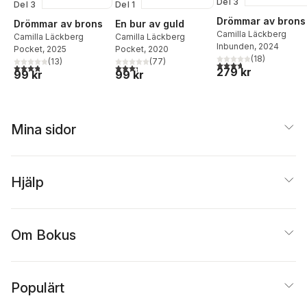
Del 3
Del 3
Del 1
Drömmar av brons
Drömmar av brons
En bur av guld
Camilla Läckberg
Camilla Läckberg
Camilla Läckberg
Inbunden
, 2024
Pocket
, 2025
Pocket
, 2020
(
18
)
(
13
)
(
77
)
3,7
utav 5 stjärnor. Tota
3,8
utav 5 stjärnor. Totalt antal röster:
3,3
utav 5 stjärnor. Totalt antal röster:
279 kr
99 kr
99 kr
Mina sidor
Hjälp
Om Bokus
Populärt