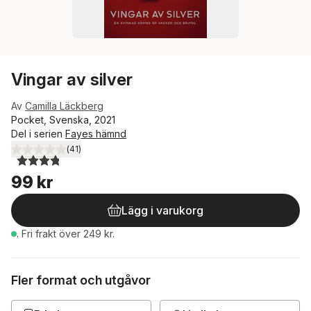
Vingar av silver
Av
Camilla Läckberg
Pocket, Svenska, 2021
Del i serien
Fayes hämnd
(
41
)
3,8
utav 5 stjärnor. Totalt antal röster:
99 kr
Lägg i varukorg
.
Fri frakt över 249 kr.
Fler format och utgåvor