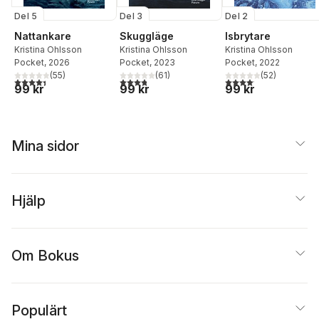
Del 5
Del 3
Del 2
Nattankare
Skuggläge
Isbrytare
Kristina Ohlsson
Kristina Ohlsson
Kristina Ohlsson
Pocket
, 2026
Pocket
, 2023
Pocket
, 2022
(
55
)
(
61
)
(
52
)
4,4
utav 5 stjärnor. Totalt antal röster:
3,8
utav 5 stjärnor. Totalt antal röster:
4,1
utav 5 stjärnor. Total
99 kr
99 kr
99 kr
Mina sidor
Hjälp
Om Bokus
Populärt