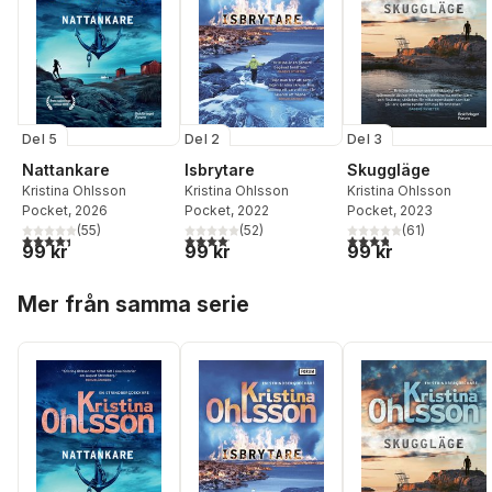
Del 5
Del 2
Del 3
Nattankare
Isbrytare
Skuggläge
Kristina Ohlsson
Kristina Ohlsson
Kristina Ohlsson
Pocket
, 2026
Pocket
, 2022
Pocket
, 2023
(
55
)
(
52
)
(
61
)
4,4
utav 5 stjärnor. Totalt antal röster:
4,1
utav 5 stjärnor. Totalt antal röster:
3,8
utav 5 stjärnor. Tota
99 kr
99 kr
99 kr
Hoppa över listan
Mer från samma serie