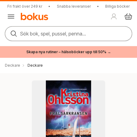
Fri frakt över 249 kr
•
Snabba leveranser
•
Billiga böcker
Sök bok, spel, pussel, penna...
Skapa nya rutiner – hälsoböcker upp till 50% →
Deckare
Deckare