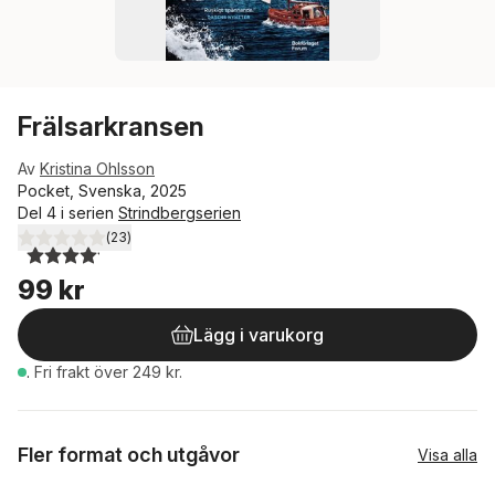
Frälsarkransen
Av
Kristina Ohlsson
Pocket, Svenska, 2025
Del 4 i serien
Strindbergserien
(
23
)
4,1
utav 5 stjärnor. Totalt antal röster:
99 kr
Lägg i varukorg
.
Fri frakt över 249 kr.
Fler format och utgåvor
Visa alla