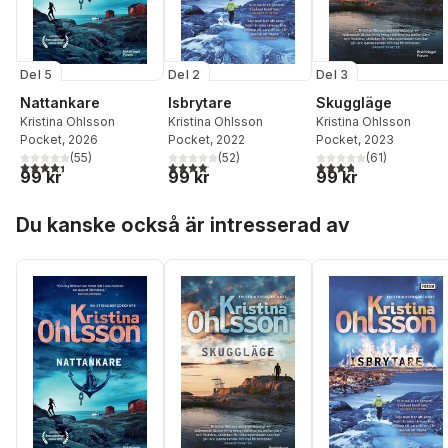
Del 5
Del 2
Del 3
Nattankare
Isbrytare
Skuggläge
Kristina Ohlsson
Kristina Ohlsson
Kristina Ohlsson
Pocket
, 2026
Pocket
, 2022
Pocket
, 2023
(
55
)
(
52
)
(
61
)
4,4
utav 5 stjärnor. Totalt antal röster:
4,1
utav 5 stjärnor. Totalt antal röster:
3,8
utav 5 stjärnor. Tota
99 kr
99 kr
99 kr
Hoppa över listan
Du kanske också är intresserad av