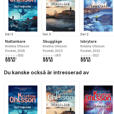
Del 5
Del 3
Del 2
Nattankare
Skuggläge
Isbrytare
Kristina Ohlsson
Kristina Ohlsson
Kristina Ohlsson
Pocket
, 2026
Pocket
, 2023
Pocket
, 2022
(
55
)
(
61
)
(
52
)
4,4
utav 5 stjärnor. Totalt antal röster:
3,8
utav 5 stjärnor. Totalt antal röster:
4,1
utav 5 stjärnor. Total
99 kr
99 kr
99 kr
Hoppa över listan
Du kanske också är intresserad av