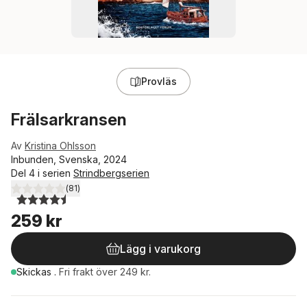
Provläs
Frälsarkransen
Av
Kristina Ohlsson
Inbunden, Svenska, 2024
Del 4 i serien
Strindbergserien
(
81
)
4,5
utav 5 stjärnor. Totalt antal röster:
259 kr
Lägg i varukorg
Skickas
.
Fri frakt över 249 kr.