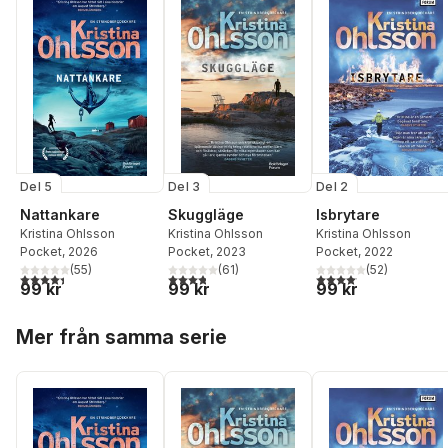
Del 5
Del 3
Del 2
Nattankare
Skuggläge
Isbrytare
Kristina Ohlsson
Kristina Ohlsson
Kristina Ohlsson
Pocket
, 2026
Pocket
, 2023
Pocket
, 2022
(
55
)
(
61
)
(
52
)
4,4
utav 5 stjärnor. Totalt antal röster:
3,8
utav 5 stjärnor. Totalt antal röster:
4,1
utav 5 stjärnor. Total
99 kr
99 kr
99 kr
Hoppa över listan
Mer från samma serie