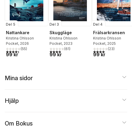
Del 5
Del 3
Del 4
Nattankare
Skuggläge
Frälsarkransen
Kristina Ohlsson
Kristina Ohlsson
Kristina Ohlsson
Pocket
, 2026
Pocket
, 2023
Pocket
, 2025
(
55
)
(
61
)
(
23
)
4,4
utav 5 stjärnor. Totalt antal röster:
3,8
utav 5 stjärnor. Totalt antal röster:
4,1
utav 5 stjärnor. Total
99 kr
99 kr
99 kr
Mina sidor
Hjälp
Om Bokus