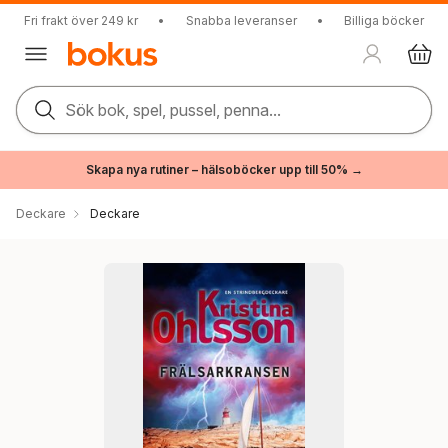
Fri frakt över 249 kr
•
Snabba leveranser
•
Billiga böcker
Sök bok, spel, pussel, penna...
Skapa nya rutiner – hälsoböcker upp till 50% →
Deckare
Deckare