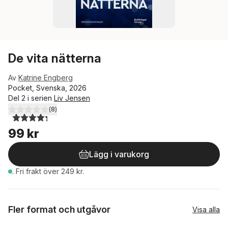
De vita nätterna
Av
Katrine Engberg
Pocket, Svenska, 2026
Del 2 i serien
Liv Jensen
(
8
)
4,3
utav 5 stjärnor. Totalt antal röster:
99 kr
Lägg i varukorg
.
Fri frakt över 249 kr.
Fler format och utgåvor
Visa alla