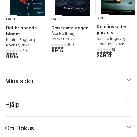
Del 3
Del 1
Del 1
De oönskades
Det brinnande
Den femte dagen
paradis
bladet
Åsa Hellberg
Katrine Engberg
Pocket
, 2026
Katrine Engberg
Inbunden
, 2026
(
89
)
Pocket
, 2024
4,1
utav 5 stjärnor. Totalt antal röster:
(
2
)
99 kr
(
11
)
5,0
utav 5 stjärnor. Tota
3,5
utav 5 stjärnor. Totalt antal röster:
249 kr
99 kr
Mina sidor
Hjälp
Om Bokus