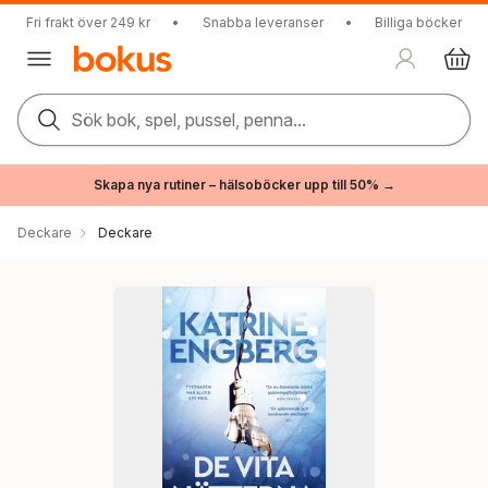
Fri frakt över 249 kr
•
Snabba leveranser
•
Billiga böcker
Sök bok, spel, pussel, penna...
Skapa nya rutiner – hälsoböcker upp till 50% →
Deckare
Deckare