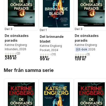
Del 3
Del 3
Del 1
De oönskades
De oönskades
Det brinnande
paradis
paradis
bladet
Katrine Engberg
Katrine Engberg
Katrine Engberg
Inbunden
, 2026
E-bok
2026
Pocket
, 2024
(
2
)
(
11
)
(
1
)
5,0
utav 5 stjärnor. Totalt antal röster:
3,5
utav 5 stjärnor. Totalt antal röster:
5,0
utav 5 stjärnor. Tota
249 kr
99 kr
139 kr
Hoppa över listan
Mer från samma serie