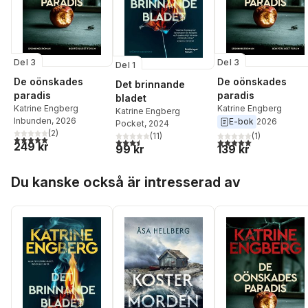
Del 3
Del 3
Del 1
De oönskades
De oönskades
Det brinnande
paradis
paradis
bladet
Katrine Engberg
Katrine Engberg
Katrine Engberg
Inbunden
, 2026
E-bok
2026
Pocket
, 2024
(
2
)
(
11
)
(
1
)
5,0
utav 5 stjärnor. Totalt antal röster:
3,5
utav 5 stjärnor. Totalt antal röster:
5,0
utav 5 stjärnor. Tota
249 kr
99 kr
139 kr
Hoppa över listan
Du kanske också är intresserad av