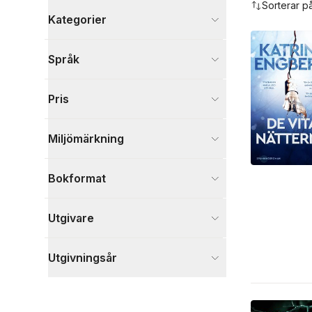
Sorterar p
Kategorier
Böcker
Språk
Deckare
41
Skönlitteratur
31
Pris
Visa fler
Visa fler
Miljömärkning
Bokformat
Utgivare
Utgivningsår