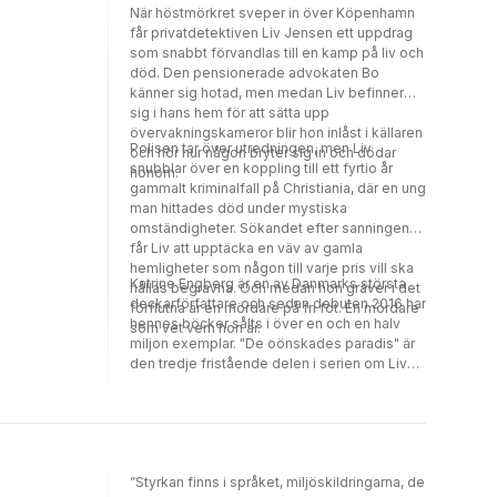
När höstmörkret sveper in över Köpenhamn
får privatdetektiven Liv Jensen ett uppdrag
som snabbt förvandlas till en kamp på liv och
död. Den pensionerade advokaten Bo
känner sig hotad, men medan Liv befinner
sig i hans hem för att sätta upp
övervakningskameror blir hon inlåst i källaren
Polisen tar över utredningen, men Liv
och hör hur någon bryter sig in och dödar
snubblar över en koppling till ett fyrtio år
honom.
gammalt kriminalfall på Christiania, där en ung
man hittades död under mystiska
omständigheter. Sökandet efter sanningen
får Liv att upptäcka en väv av gamla
hemligheter som någon till varje pris vill ska
Katrine Engberg är en av Danmarks största
hållas begravna. Och medan hon gräver i det
deckarförfattare och sedan debuten 2016 har
förflutna är en mördare på fri fot. En mördare
hennes böcker sålts i över en och en halv
som vet vem hon är.
miljon exemplar. "De oönskades paradis" är
den tredje fristående delen i serien om Liv
Jensen.
”Styrkan finns i språket, miljöskildringarna, de