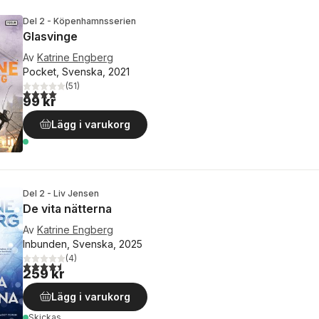
Del 2 - Köpenhamnsserien
Glasvinge
Av
Katrine Engberg
Pocket, Svenska, 2021
(
51
)
4,0
utav 5 stjärnor. Totalt antal röster:
99 kr
Lägg i varukorg
Del 2 - Liv Jensen
De vita nätterna
Av
Katrine Engberg
Inbunden, Svenska, 2025
(
4
)
4,5
utav 5 stjärnor. Totalt antal röster:
259 kr
Lägg i varukorg
Skickas