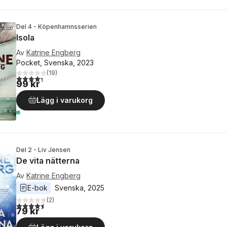
Del 4 - Köpenhamnsserien
Isola
Av
Katrine Engberg
Pocket, Svenska, 2023
(
19
)
4,3
utav 5 stjärnor. Totalt antal röster:
99 kr
Lägg i varukorg
Del 2 - Liv Jensen
De vita nätterna
Av
Katrine Engberg
E-bok
Svenska
, 
2025
(
2
)
4,5
utav 5 stjärnor. Totalt antal röster:
79 kr