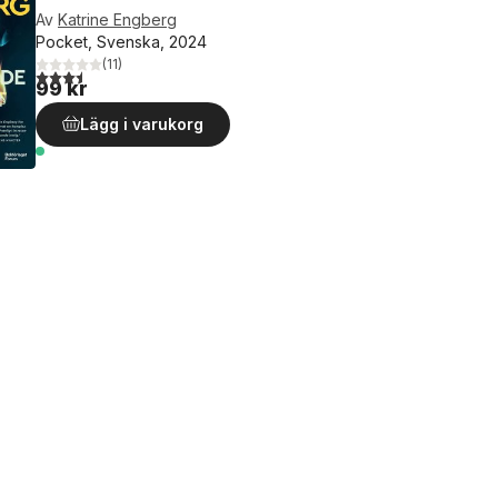
Av
Katrine Engberg
Pocket, Svenska, 2024
(
11
)
3,5
utav 5 stjärnor. Totalt antal röster:
99 kr
Lägg i varukorg