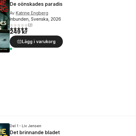
De oönskades paradis
Av
Katrine Engberg
Inbunden, Svenska, 2026
(
2
)
5,0
utav 5 stjärnor. Totalt antal röster:
249 kr
Lägg i varukorg
Del 1 - Liv Jensen
Det brinnande bladet