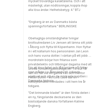
mycket trovärdiga karaktärerna. Och i att
mästerligt, utan nödlösningar, koppla ihop
alla lösa ändar. Helhetsbetyg: 4.” BTJ
"Engberg är en av Danmarks bästa
spänningsförfattare." BERLINGSKE
Obehagliga omständigheter tvingar
brottsutredaren Liv Jensen att lämna sitt jobb
i Ålborg och flytta till Köpenhamn. Hon flyttar
in i ett källarrum hos pensionären Jan Leon
och hans vuxna dotter. I väntan på ett jobb på
mordroteln börjar hon frilansa som
privatdetektiv och tillbringar dagarna med att
För att lösa fallet och få karriären på fötter
utreda försäkringsbedrägerier. Till slut får
igen måste Liv återvända till Jyllands
hon ett fall via sin gamla vän och mentor
västkust och ett av de mörkaste kapitlen i
Petter Bohm – ett cold case där en
Danmarks historia.
kulturjournalist mördades i sitt hem tre år
tidigare.
"Det brinnande bladet" är den första delen i
en ny, fängslande deckarserie av den
bästsäljande danska författaren Katrine
Engberg.