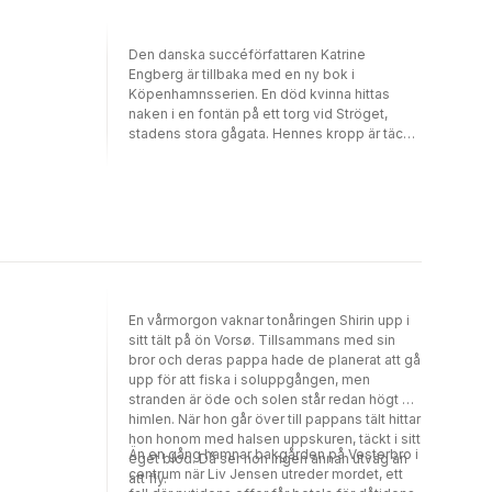
eller är de vuxnas kärlek till sina barn snarare
sjuklig? Esther de Laurenti, pensionär med
näsa för mysterier och Kørners vän, gör en
Den danska succéförfattaren Katrine
fasansfull upptäckt på webbsidan för
Engberg är tillbaka med en ny bok i
Dreyer-Hoffs auktionshus. Vem är det som
Köpenhamnsserien. En död kvinna hittas
mördar för att skapa odödlig konst?
naken i en fontän på ett torg vid Ströget,
stadens stora gågata. Hennes kropp är täckt
av märkliga, symmetriska skärsår. Av allt att
döma har hon avlidit av kraftig blodförlust.
Polisen Jeppe Kørner får ta hand om fallet,
men denna gång utan sin partner Anette
Werner, som är föräldraledig. Utredningen för
Kørner till hjärtat av den danska hälsovården.
En värld präglad av empati och omvårdnad,
men där mörka ambitioner och girighet lurar
under ytan.
En vårmorgon vaknar tonåringen Shirin upp i
sitt tält på ön Vorsø. Tillsammans med sin
bror och deras pappa hade de planerat att gå
upp för att fiska i soluppgången, men
stranden är öde och solen står redan högt på
himlen. När hon går över till pappans tält hittar
hon honom med halsen uppskuren, täckt i sitt
Än en gång hamnar bakgården på Vesterbro i
eget blod. Då ser hon ingen annan utväg än
centrum när Liv Jensen utreder mordet, ett
att fly.