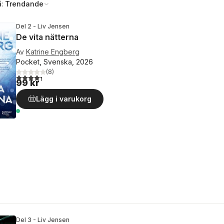
å:
Trendande
Del 2 - Liv Jensen
De vita nätterna
Av
Katrine Engberg
Pocket, Svenska, 2026
(
8
)
4,3
utav 5 stjärnor. Totalt antal röster:
99 kr
Lägg i varukorg
Del 3 - Liv Jensen