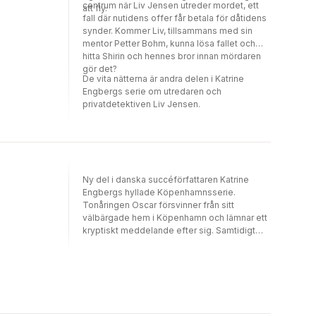
centrum när Liv Jensen utreder mordet, ett
att fly.
fall där nutidens offer får betala för dåtidens
synder. Kommer Liv, tillsammans med sin
mentor Petter Bohm, kunna lösa fallet och
hitta Shirin och hennes bror innan mördaren
gör det?
De vita nätterna är andra delen i Katrine
Engbergs serie om utredaren och
privatdetektiven Liv Jensen.
Ny del i danska succéförfattaren Katrine
Engbergs hyllade Köpenhamnsserie.
Tonåringen Oscar försvinner från sitt
välbärgade hem i Köpenhamn och lämnar ett
kryptiskt meddelande efter sig. Samtidigt
hittas ett lik i sopförbränningsanläggningen
Amager. Utredningen leder
polisinspektörerna Jeppe Kørner och Anette
Werner till Oscars färgstarka familj Dreyer-
Hoff, som driver ett auktionshus. Men är den
starka familjesammanhållningen avundsvärd,