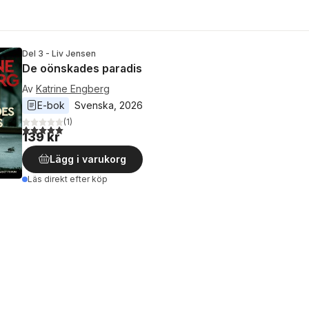
Del 3 - Liv Jensen
De oönskades paradis
Av
Katrine Engberg
E-bok
Svenska
, 
2026
(
1
)
5,0
utav 5 stjärnor. Totalt antal röster:
139 kr
Lägg i varukorg
Läs direkt efter köp