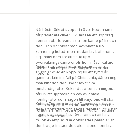
När höstmörkret sveper in över Köpenhamn
får privatdetektiven Liv Jensen ett uppdrag
som snabbt förvandlas till en kamp på liv och
död. Den pensionerade advokaten Bo
känner sig hotad, men medan Liv befinner
sig i hans hem för att sätta upp
övervakningskameror blir hon inlåst i källaren
Polisen tar över utredningen, men Liv
och hör hur någon bryter sig in och dödar
snubblar över en koppling till ett fyrtio år
honom.
gammalt kriminalfall på Christiania, där en ung
man hittades död under mystiska
omständigheter. Sökandet efter sanningen
får Liv att upptäcka en väv av gamla
hemligheter som någon till varje pris vill ska
Katrine Engberg är en av Danmarks största
hållas begravna. Och medan hon gräver i det
deckarförfattare och sedan debuten 2016 har
förflutna är en mördare på fri fot. En mördare
hennes böcker sålts i över en och en halv
som vet vem hon är.
miljon exemplar. "De oönskades paradis" är
den tredje fristående delen i serien om Liv
Jensen.