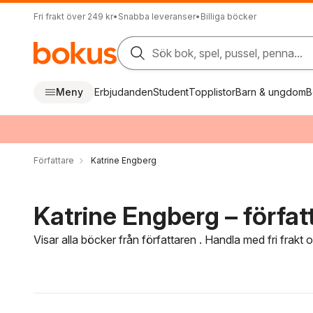
Fri frakt över 249 kr
•
Snabba leveranser
•
Billiga böcker
Sök bok, spel, pussel, penna...
Meny
Erbjudanden
Student
Topplistor
Barn & ungdom
B
Författare
Katrine Engberg
Katrine Engberg – förfat
Visar alla böcker från författaren . Handla med fri frakt
Hoppa över filtreringsmeny