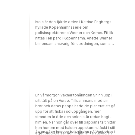
Isola är den fjärde delen i Katrine Engbergs
hyllade Köpenhamnsserie om
polisinspektörerna Werner och Kørner. Ett lik
hittas i en park i Köpenhamn. Anette Werner
blir ensam ansvarig för utredningen, som så
småningom leder henne till Bornholm och till
Jeppe Kørner som har tagit tjänstledigt och
arbetar som skogshuggare efter en tuff
separation. Esther de Laurenti, pensionerad
akademiker, är också på Bornholm. Hon ska
skriva en biografi över antropologen
Margrethe Dybris och i Dybris hus hittar hon
brev och anteckningar som ger en
överraskande bild av en händelse som
En vårmorgon vaknar tonåringen Shirin upp i
kastar nytt ljus över brottet som Anette och
sitt tält på ön Vorsø. Tillsammans med sin
Jeppe försöker lösa.
bror och deras pappa hade de planerat att gå
upp för att fiska i soluppgången, men
stranden är öde och solen står redan högt på
himlen. När hon går över till pappans tält hittar
hon honom med halsen uppskuren, täckt i sitt
Än en gång hamnar bakgården på Vesterbro i
eget blod. Då ser hon ingen annan utväg än