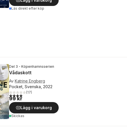
Lägg i varukorg
Läs direkt efter köp
Del 3 - Köpenhamnsserien
Vådaskott
Av
Katrine Engberg
Pocket, Svenska, 2022
(
17
)
3,9
utav 5 stjärnor. Totalt antal röster:
99 kr
Lägg i varukorg
Skickas