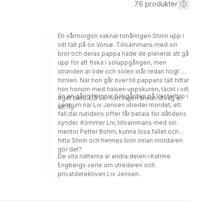
76
produkter
En vårmorgon vaknar tonåringen Shirin upp i
sitt tält på ön Vorsø. Tillsammans med sin
bror och deras pappa hade de planerat att gå
upp för att fiska i soluppgången, men
stranden är öde och solen står redan högt på
himlen. När hon går över till pappans tält hittar
hon honom med halsen uppskuren, täckt i sitt
Än en gång hamnar bakgården på Vesterbro i
eget blod. Då ser hon ingen annan utväg än
centrum när Liv Jensen utreder mordet, ett
att fly.
fall där nutidens offer får betala för dåtidens
synder. Kommer Liv, tillsammans med sin
mentor Petter Bohm, kunna lösa fallet och
hitta Shirin och hennes bror innan mördaren
gör det?
De vita nätterna är andra delen i Katrine
Engbergs serie om utredaren och
privatdetektiven Liv Jensen.