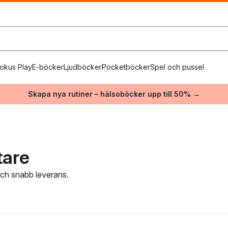
okus Play
E-böcker
Ljudböcker
Pocketböcker
Spel och pussel
Skapa nya rutiner – hälsoböcker upp till 50% →
tare
 och snabb leverans.