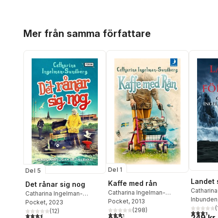
Hoppa över listan
Mer från samma författare
Del 1
Del 5
Landet 
Kaffe med rån
Det rånar sig nog
Catharina
Catharina Ingelman-
Catharina Ingelman-
Sundber
Inbunden
Sundberg
Pocket
, 2013
Sundberg
Pocket
, 2023
(
(
298
)
(
12
)
3,4
utav 5 
3,3
utav 5 stjärnor. Totalt antal röster:
3,5
utav 5 stjärnor. Totalt antal röster:
249 kr