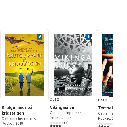
Del 2
Del 3
Krutgummor på
Vikingasilver
Tempelbrand
krigsstigen
Catharina Ingelman-
Catharina Ingelm
Sundberg
Pocket
, 2017
Catharina Ingelman-
Sundberg
Pocket
, 2015
(
7
)
Sundberg
Pocket
, 2019
(
25
)
3,9
utav 5 stjärnor. Totalt antal röster:
4,3
utav 5 stjärnor