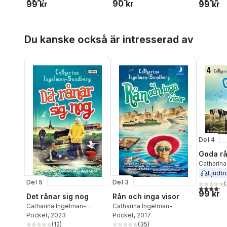
90 kr
99 kr
99 kr
Hoppa över listan
Du kanske också är intresserad av
Del 4
Goda rå
Catharina
Sundber
Ljudb
Del 5
Del 3
(
4,2
utav 5 
99 kr
Det rånar sig nog
Rån och inga visor
Catharina Ingelman-
Catharina Ingelman-
Sundberg
Pocket
, 2023
Sundberg
Pocket
, 2017
(
12
)
(
35
)