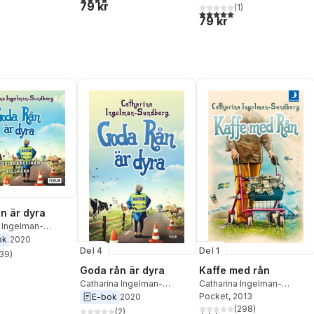
79 kr
(
1
)
5,0
utav 5 stjärnor. Totalt ant
79 kr
n är dyra
 Ingelman-
g
ok
2020
Del 4
Del 1
39
)
stjärnor. Totalt antal röster:
Goda rån är dyra
Kaffe med rån
Catharina Ingelman-
Catharina Ingelman-
Sundberg
Sundberg
Pocket
, 2013
E-bok
2020
(
298
)
(
2
)