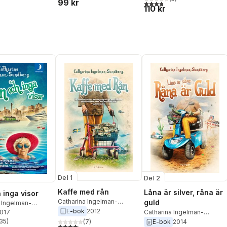
99 kr
3,8
utav 5 stjärnor. Totalt ant
110 kr
Del 1
Del 2
Kaffe med rån
Låna är silver, råna är
 inga visor
Catharina Ingelman-
guld
 Ingelman-
Sundberg
E-bok
2012
Catharina Ingelman-
g
2017
Sundberg
35
)
(
7
)
E-bok
2014
stjärnor. Totalt antal röster:
4,1
utav 5 stjärnor. Totalt antal röster: