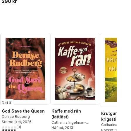
290 kr
al röster:
Del 3
God Save the Queen
Kaffe med rån
Krutgummor p
Denise Rudberg
(lättläst)
krigsstigen
Storpocket
, 2026
Catharina Ingelman-
Catharina Ingelm
(
3
)
Sundberg
Häftad
, 2013
4,7
utav 5 stjärnor. Totalt antal röster:
Sundberg
Pocket
, 2019