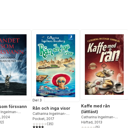
Del 3
Kaffe med rån
som försvann
Rån och inga visor
(lättläst)
 Ingelman-
Catharina Ingelman-
Catharina Ingelman-
g
, 2024
Sundberg
Pocket
, 2017
Sundberg
Häftad
, 2013
12
)
(
35
)
stjärnor. Totalt antal röster:
3,9
utav 5 stjärnor. Totalt antal röster:
(
5
)