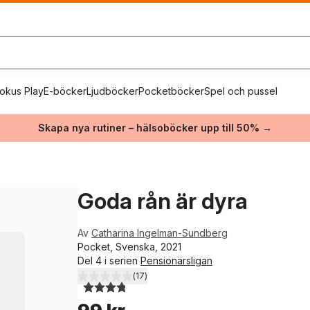
okus Play
E-böcker
Ljudböcker
Pocketböcker
Spel och pussel
Skapa nya rutiner – hälsoböcker upp till 50% →
Goda rån är dyra
Av
Catharina Ingelman-Sundberg
Pocket, Svenska, 2021
Del 4 i serien
Pensionärsligan
(
17
)
3,8
utav 5 stjärnor. Totalt antal röster: