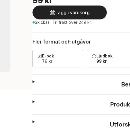
99 kr
Lägg i varukorg
Skickas
.
Fri frakt över 249 kr.
Fler format och utgåvor
E-bok
Ljudbok
79 kr
99 kr
Be
Produk
Utfors