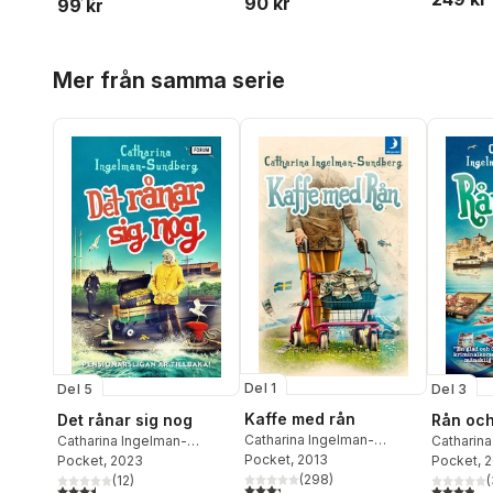
90 kr
99 kr
Hoppa över listan
Mer från samma serie
Del 1
Del 5
Del 3
Kaffe med rån
Det rånar sig nog
Rån och
Catharina Ingelman-
Catharina Ingelman-
Catharina
Sundberg
Pocket
, 2013
Sundberg
Pocket
, 2023
Sundber
Pocket
, 
(
298
)
(
12
)
(
3,3
utav 5 stjärnor. Totalt antal röster:
3,5
utav 5 stjärnor. Totalt antal röster:
3,9
utav 5 