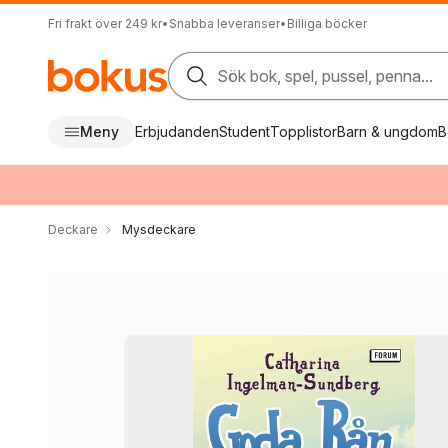
Fri frakt över 249 kr
•
Snabba leveranser
•
Billiga böcker
Sök bok, spel, pussel, penna...
Meny
Erbjudanden
Student
Topplistor
Barn & ungdom
B
Deckare
Mysdeckare