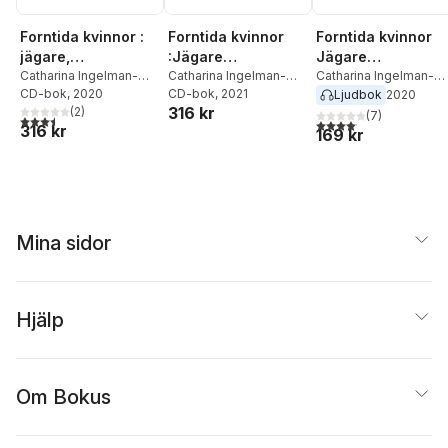
Forntida kvinnor :
Forntida kvinnor
Forntida kvinnor
jägare,
:Jägare
Jägare
vikingahustru,
Catharina Ingelman-
Vikingahustru
Catharina Ingelman-
Vikingahustru
Catharina Ingelman-
Sundberg
CD-bok
, 2020
Sundberg
CD-bok
, 2021
Sundberg
Ljudbok
2020
prästinna
Prästinna
Prästinna
316 kr
(
2
)
(
7
)
3,5
utav 5 stjärnor. Totalt antal röster:
4,1
utav 5 stjärnor. Total
316 kr
169 kr
Mina sidor
Hjälp
Om Bokus