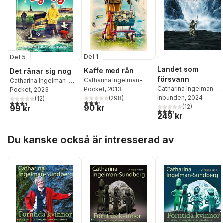
Del 1
Del 5
Landet som
Kaffe med rån
Det rånar sig nog
försvann
Catharina Ingelman-
Catharina Ingelman-
Catharina Ingelman-
Sundberg
Pocket
, 2013
Sundberg
Pocket
, 2023
Sundberg
Inbunden
, 2024
(
298
)
(
12
)
3,3
utav 5 stjärnor. Totalt antal röster:
3,5
utav 5 stjärnor. Totalt antal röster:
(
12
)
90 kr
99 kr
3,4
utav 5 stjärnor. Tota
249 kr
Hoppa över listan
Du kanske också är intresserad av