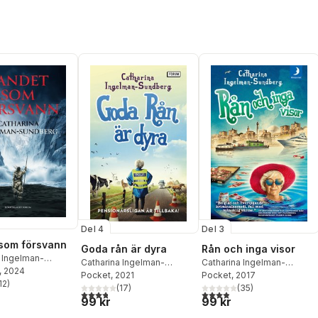
Del 4
Del 3
som försvann
Goda rån är dyra
Rån och inga visor
 Ingelman-
Catharina Ingelman-
Catharina Ingelman-
g
, 2024
Sundberg
Pocket
, 2021
Sundberg
Pocket
, 2017
12
)
(
17
)
(
35
)
stjärnor. Totalt antal röster:
3,8
utav 5 stjärnor. Totalt antal röster:
3,9
utav 5 stjärnor. Totalt ant
99 kr
99 kr