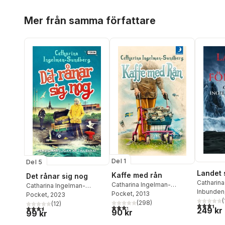
Hoppa över listan
Mer från samma författare
Del 1
Del 5
Landet 
Kaffe med rån
Det rånar sig nog
Catharina
Catharina Ingelman-
Catharina Ingelman-
Sundber
Inbunden
Sundberg
Pocket
, 2013
Sundberg
Pocket
, 2023
(
(
298
)
(
12
)
3,4
utav 5 
3,3
utav 5 stjärnor. Totalt antal röster:
3,5
utav 5 stjärnor. Totalt antal röster:
249 kr
90 kr
99 kr