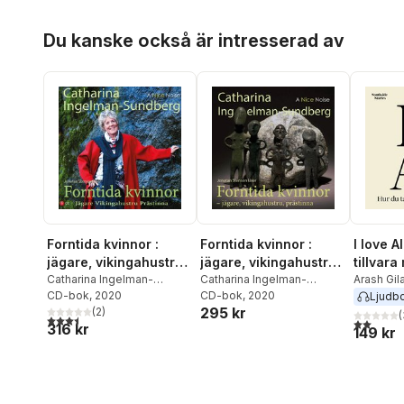
Hoppa över listan
Du kanske också är intresserad av
Forntida kvinnor :
Forntida kvinnor :
I love A
jägare, vikingahustru,
jägare, vikingahustru,
tillvara
prästinna
Catharina Ingelman-
prästinna
Catharina Ingelman-
Arash Gil
Sundberg
CD-bok
, 2020
Sundberg
CD-bok
, 2020
Ljudb
295 kr
(
2
)
(
3,5
utav 5 stjärnor. Totalt antal röster:
2,0
utav 5 
316 kr
149 kr