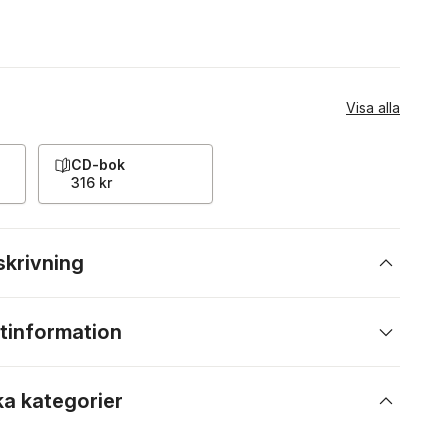
Visa alla
CD-bok
316 kr
skrivning
tinformation
ka kategorier