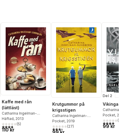
Del 2
Kaffe med rån
Krutgummor på
Vikingasilver
(lättläst)
krigsstigen
Catharina Ingelm
Catharina Ingelman-
Sundberg
Pocket
, 2017
Catharina Ingelman-
Sundberg
Häftad
, 2013
(
7
)
Sundberg
Pocket
, 2019
al röster:
3,9
utav 5 stjärnor
(
5
)
99 kr
(
27
)
3,8
utav 5 stjärnor. Totalt antal röster:
3,4
utav 5 stjärnor. Totalt antal röster:
110 kr
99 kr