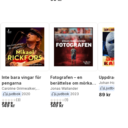
Inte bara vingar för
Fotografen – en
Uppdrag: Kart
pengarna
berättelse om mörka
Johan Holm
Ljudbok
2021
Caroline Grimwalker
,
rum
Jonas Wallander
Mikael Rickfors
Ljudbok
2020
Ljudbok
2023
89 kr
al röster:
(
3
)
(
1
)
4,0
utav 5 stjärnor. Totalt antal röster:
4,0
utav 5 stjärnor. Totalt antal röster:
149 kr
149 kr