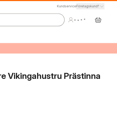
Kundservice
Företagskund?
re Vikingahustru Prästinna