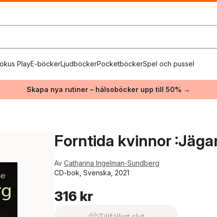
okus Play
E-böcker
Ljudböcker
Pocketböcker
Spel och pussel
Skapa nya rutiner – hälsoböcker upp till 50% →
Forntida kvinnor :Jäga
Av
Catharina Ingelman-Sundberg
CD-bok, Svenska, 2021
316 kr
Tillfälligt slut