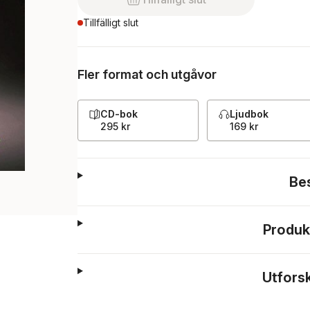
Tillfälligt slut
Fler format och utgåvor
CD-bok
Ljudbok
295 kr
169 kr
Be
Produk
Utfors