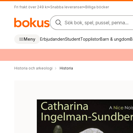
Fri frakt över 249 kr
•
Snabba leveranser
•
Billiga böcker
Sök bok, spel, pussel, penna...
Meny
Erbjudanden
Student
Topplistor
Barn & ungdom
B
Historia och arkeologi
Historia