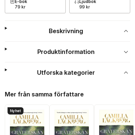
E-bok
Ljudbok
79 kr
99 kr
Beskrivning
Produktinformation
Utforska kategorier
Hoppa över listan
Mer från samma författare
Nyhet