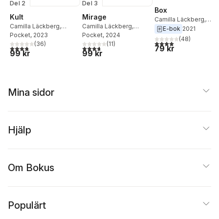
Del 2
Del 3
Box
Kult
Mirage
Camilla Läckberg
,
Camilla Läckberg
,
Camilla Läckberg
,
Henrik Fexeus
E-bok
2021
Henrik Fexeus
Pocket
, 2023
Henrik Fexeus
Pocket
, 2024
(
48
)
4,0
utav 5 stjärnor. Tota
(
36
)
(
11
)
79 kr
3,8
utav 5 stjärnor. Totalt antal röster:
3,7
utav 5 stjärnor. Totalt antal röster:
99 kr
99 kr
Mina sidor
Hjälp
Om Bokus
Populärt