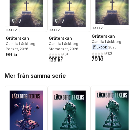
Del 12
Del 12
Del 12
Gråterskan
Gråterskan
Gråterskan
Camilla Läckberg
Camilla Läckberg
Camilla Läckberg
E-bok
2025
Pocket
, 2026
Storpocket
, 2026
(
12
)
99 kr
(
6
)
4,1
utav 5 stjärnor. Total
4,8
utav 5 stjärnor. Totalt antal röster:
79 kr
139 kr
Hoppa över listan
Mer från samma serie