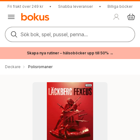
Fri frakt över 249 kr
•
Snabba leveranser
•
Billiga böcker
Sök bok, spel, pussel, penna...
Skapa nya rutiner – hälsoböcker upp till 50% →
Deckare
Polisromaner