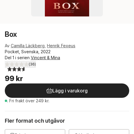
Box
Av
Camilla Läckberg
,
Henrik Fexeus
Pocket, Svenska, 2022
Del 1 i serien
Vincent & Mina
(
36
)
3,6
utav 5 stjärnor. Totalt antal röster:
99 kr
Lägg i varukorg
.
Fri frakt över 249 kr.
Fler format och utgåvor