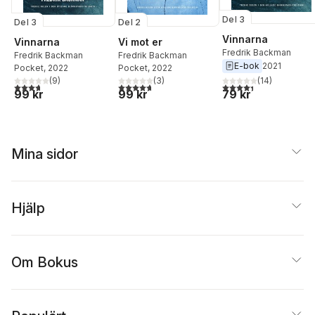
Del 3
Del 3
Del 2
Vinnarna
Vinnarna
Vi mot er
Fredrik Backman
Fredrik Backman
Fredrik Backman
E-bok
2021
Pocket
, 2022
Pocket
, 2022
(
14
)
(
9
)
(
3
)
4,4
utav 5 stjärnor. Tota
3,7
utav 5 stjärnor. Totalt antal röster:
4,7
utav 5 stjärnor. Totalt antal röster:
79 kr
99 kr
99 kr
Mina sidor
Hjälp
Om Bokus