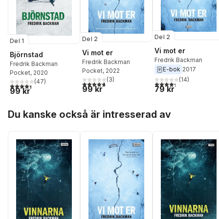
Del 2
Del 2
Del 1
Vi mot er
Vi mot er
Björnstad
Fredrik Backman
Fredrik Backman
Fredrik Backman
E-bok
2017
Pocket
, 2022
Pocket
, 2020
(
3
)
(
14
)
(
47
)
4,7
utav 5 stjärnor. Totalt antal röster:
4,3
utav 5 stjärnor. Tota
4,4
utav 5 stjärnor. Totalt antal röster:
99 kr
79 kr
99 kr
Hoppa över listan
Du kanske också är intresserad av