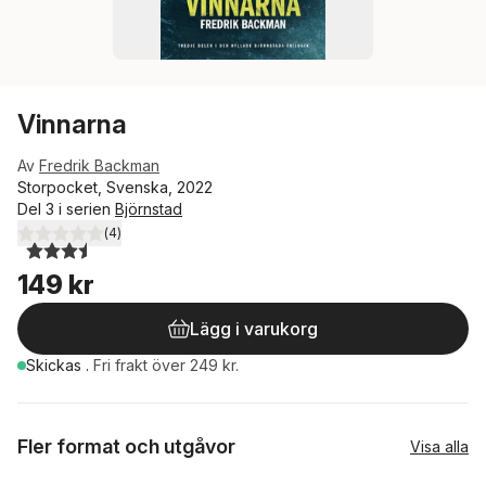
Vinnarna
Av
Fredrik Backman
Storpocket, Svenska, 2022
Del 3 i serien
Björnstad
(
4
)
3,5
utav 5 stjärnor. Totalt antal röster:
149 kr
Lägg i varukorg
Skickas
.
Fri frakt över 249 kr.
Fler format och utgåvor
Visa alla