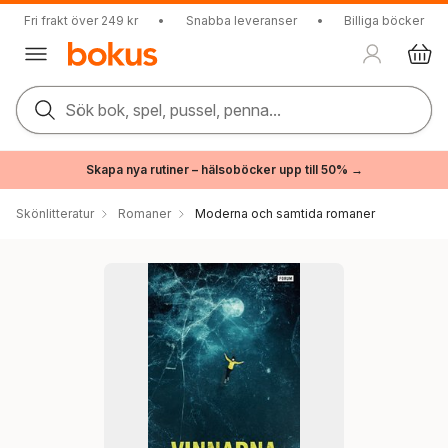
Fri frakt över 249 kr
•
Snabba leveranser
•
Billiga böcker
Sök bok, spel, pussel, penna...
Skapa nya rutiner – hälsoböcker upp till 50% →
Skönlitteratur
Romaner
Moderna och samtida romaner