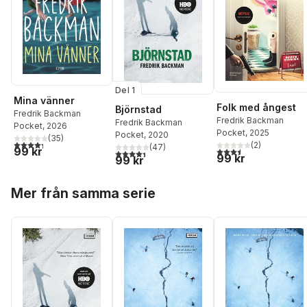
Del 1
Mina vänner
Folk med ångest
Björnstad
Fredrik Backman
Fredrik Backman
Fredrik Backman
Pocket
, 2026
Pocket
, 2025
Pocket
, 2020
(
35
)
4,3
utav 5 stjärnor. Totalt antal röster:
(
2
)
(
47
)
99 kr
3,5
utav 5 stjärnor. Tota
4,4
utav 5 stjärnor. Totalt antal röster:
99 kr
99 kr
Hoppa över listan
Mer från samma serie