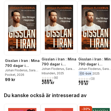
Gisslan i Iran : Mina
Gisslan i Iran : Mi
Gisslan i Iran : Mina
790 dagar i
790 dagar i
790 dagar i
fångenskap
Johan Floderus
,
Sara
fångenskap
Johan Floderus
,
Sara
fångenskap
Johan Floderus
,
Sara
Recabarren
Inbunden
, 2025
Recabarren
E-bok
2025
Recabarren
Pocket
, 2026
(
6
)
(
3
)
99 kr
4,3
utav 5 stjärnor. Totalt antal röster:
4,3
utav 5 stjärnor. Tota
269 kr
79 kr
Hoppa över listan
Du kanske också är intresserad av
-30%