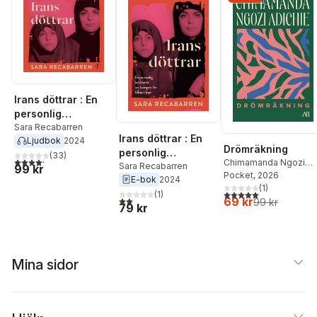
Irans döttrar : En
personlig
berättelse om
Sara Recabarren
Irans döttrar : En
Ljudbok
2024
kampen för frihet i
Drömräkning
personlig
Iran
(
33
)
4,2
utav 5 stjärnor. Totalt antal röster:
Chimamanda Ngozi
berättelse om
Sara Recabarren
99 kr
Adichie
Pocket
, 2026
E-bok
2024
kampen för frihet i
(
1
)
5,0
utav 5 stjärnor. Tota
Iran
(
1
)
2,0
utav 5 stjärnor. Totalt antal röster:
69 kr
99 kr
79 kr
Mina sidor