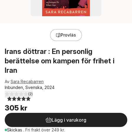
Provläs
Irans döttrar : En personlig
berättelse om kampen för frihet i
Iran
Av
Sara Recabarren
Inbunden, Svenska, 2024
(
2
)
5,0
utav 5 stjärnor. Totalt antal röster:
305 kr
Lägg i varukorg
Skickas
.
Fri frakt över 249 kr.