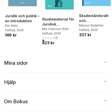
Skadeståndsrätt
Juridik och politik –
Studiematerial för
och
en introduktion
Juridisk
skadeståndsbedö
Marcus Radetzki
Per Ahlin
introduktionskurs
Mia Carlsson
,
Rolf
Häftad
, 2025
Häftad
, 2025
ning
Höök
Häftad
, 2020
337 kr
146 kr
(
1
)
1,0
utav 5 stjärnor. Totalt antal röster:
423 kr
Mina sidor
Hjälp
Om Bokus