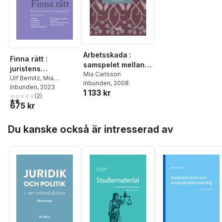
Arbetsskada :
Finna rätt :
samspelet mellan
juristens
skadestånd och
Mia Carlsson
källmaterial och
Ulf Bernitz
,
Mia
Inbunden
, 2008
andra
Carlsson
Inbunden
,
, 2023
Lars Heuman
,
arbetsmetoder
1 133 kr
ersättningsordning
Madeleine
(
2
)
2,0
utav 5 stjärnor. Totalt antal röster:
ar
675 kr
Leijonhufvud
,
Cecilia
Magnusson Sjöberg
,
Hoppa över listan
Peter Seipel
,
Wiweka
Du kanske också är intresserad av
Warnling Conradson
,
Hans-Heinrich Vogel
,
Hedvig Bernitz