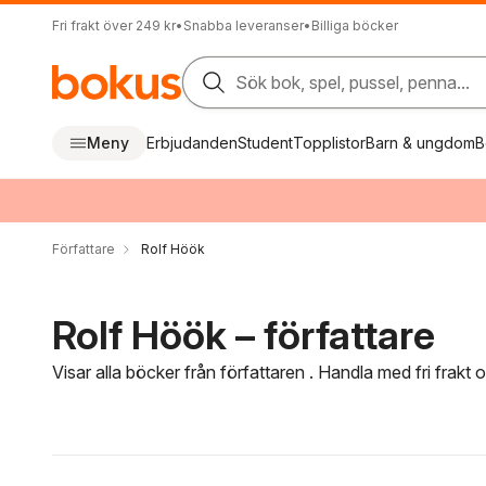
Fri frakt över 249 kr
•
Snabba leveranser
•
Billiga böcker
Sök bok, spel, pussel, penna...
Meny
Erbjudanden
Student
Topplistor
Barn & ungdom
B
Författare
Rolf Höök
Rolf Höök – författare
Visar alla böcker från författaren . Handla med fri frakt
Hoppa över filtreringsmeny