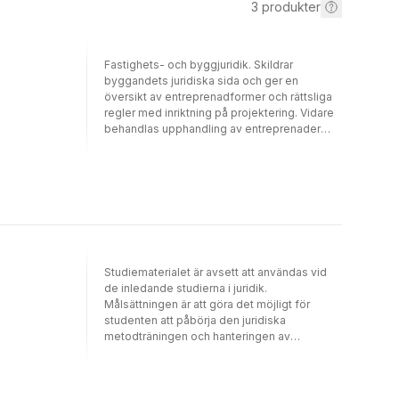
3
produkter
Fastighets- och byggjuridik. Skildrar
byggandets juridiska sida och ger en
översikt av entreprenadformer och rättsliga
regler med inriktning på projektering. Vidare
behandlas upphandling av entreprenader
beaktande reglerna om offentlig
upphandling.
Studiematerialet är avsett att användas vid
de inledande studierna i juridik.
Målsättningen är att göra det möjligt för
studenten att påbörja den juridiska
metodträningen och hanteringen av
rättskällorna samt att ge en första övning i
juridisk analys och kritisk reflektion. Genom
att arbeta med materialet förväntas