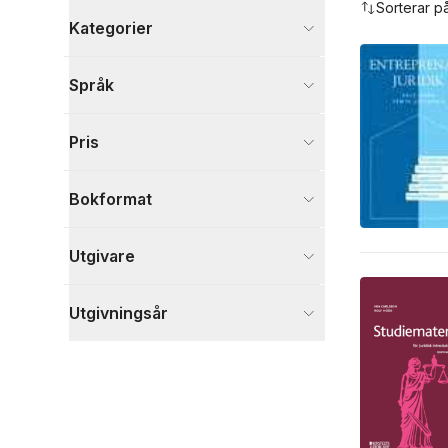
Sorterar p
Kategorier
Böcker
Språk
Juridik
3
Visa fler
Pris
Visa fler
Bokformat
Utgivare
Utgivningsår