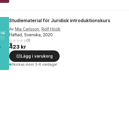
Studiematerial för Juridisk introduktionskurs
Av
Mia Carlsson
,
Rolf Höök
Häftad, Svenska, 2020
(
1
)
1,0
utav 5 stjärnor. Totalt antal röster:
423 kr
Lägg i varukorg
Skickas
inom 3-6 vardagar