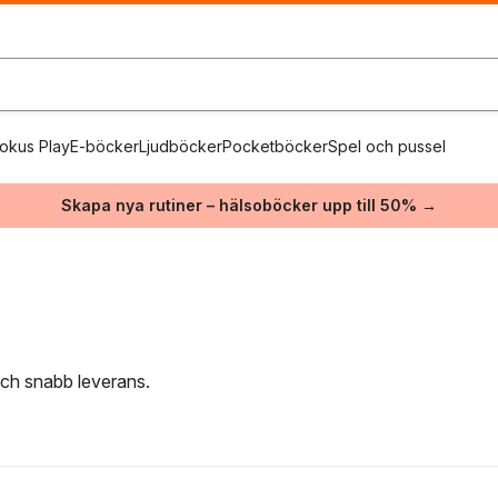
okus Play
E-böcker
Ljudböcker
Pocketböcker
Spel och pussel
Skapa nya rutiner – hälsoböcker upp till 50% →
 och snabb leverans.