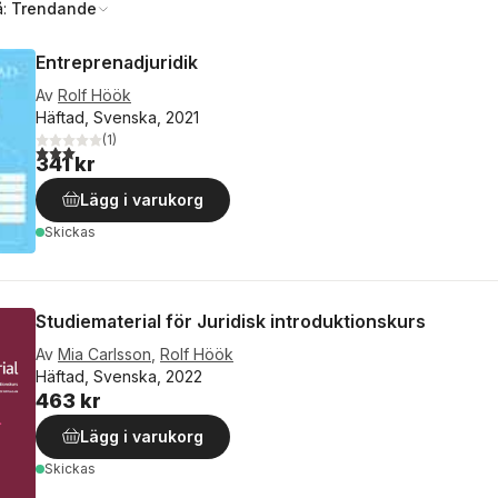
å:
Trendande
Entreprenadjuridik
Av
Rolf Höök
Häftad, Svenska, 2021
(
1
)
3,0
utav 5 stjärnor. Totalt antal röster:
341 kr
Lägg i varukorg
Skickas
Studiematerial för Juridisk introduktionskurs
Av
Mia Carlsson
,
Rolf Höök
Häftad, Svenska, 2022
463 kr
Lägg i varukorg
Skickas