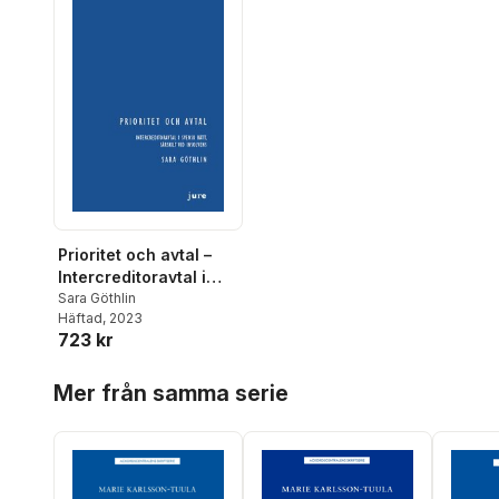
Prioritet och avtal –
Intercreditoravtal i
svensk rätt, särskilt
Sara Göthlin
Häftad
, 2023
vid insolvens
723 kr
Hoppa över listan
Mer från samma serie