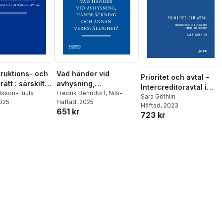
ruktions- och
Vad händer vid
Prioritet och avtal –
ätt : särskilt
avhysning,
Intercreditoravtal i
enärens avtal
rlsson-Tuula
handräckning och
Fredrik Benndorf
,
Nils-
svensk rätt, särskilt
Sara Göthlin
2025
Bertil Morgell
Häftad
, 2025
,
Clarence
annan verkställighet?
Häftad
, 2023
vid insolvens
651 kr
Eliasson
723 kr