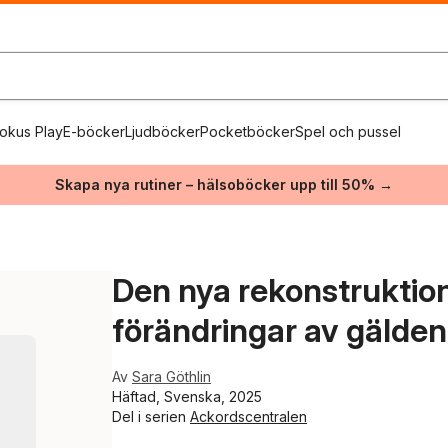
okus Play
E-böcker
Ljudböcker
Pocketböcker
Spel och pussel
Skapa nya rutiner – hälsoböcker upp till 50% →
Den nya rekonstruktion
förändringar av gälden
Av
Sara Göthlin
Häftad, Svenska, 2025
Del i serien
Ackordscentralen