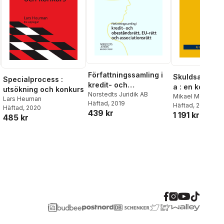
Författningssamling i
Skuldsanerin
Specialprocess :
kredit- och
a : en kommen
utsökning och konkurs
obeståndsrätt, EU-rätt
Norstedts Juridik AB
Mikael Mellqvist
Lars Heuman
Häftad
, 2019
och associationsrätt :
Häftad
, 2024
Häftad
, 2020
439 kr
1 191 kr
2019/20
485 kr