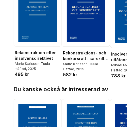
Rekonstruktion efter
Rekonstruktions- och
Insolve
insolvensdirektivet
konkursrätt : särskilt
utlåtande
Marie Karlsson-Tuula
om gäldenärens avtal
Marie Karlsson-Tuula
urval f
Mikael Mö
Häftad
, 2025
Häftad
, 2025
Häftad
, 
2025
495 kr
582 kr
788 kr
Hoppa över listan
Du kanske också är intresserad av