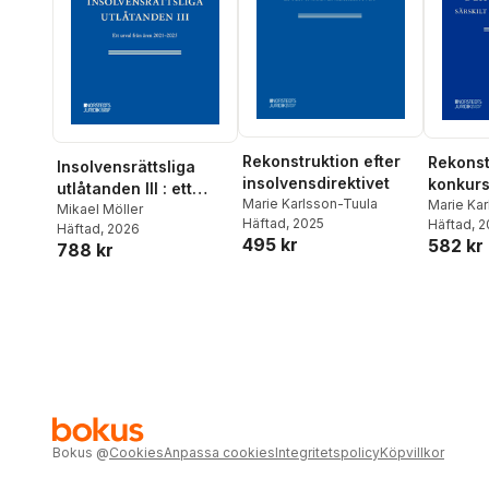
Rekonstruktion efter
Rekonst
Insolvensrättsliga
insolvensdirektivet
konkursr
utlåtanden III : ett
Marie Karlsson-Tuula
om gäld
Marie Ka
urval från åren 2021-
Mikael Möller
Häftad
, 2025
Häftad
, 
Häftad
, 2026
2025
495 kr
582 kr
788 kr
Bokus
@
Cookies
Anpassa cookies
Integritetspolicy
Köpvillkor