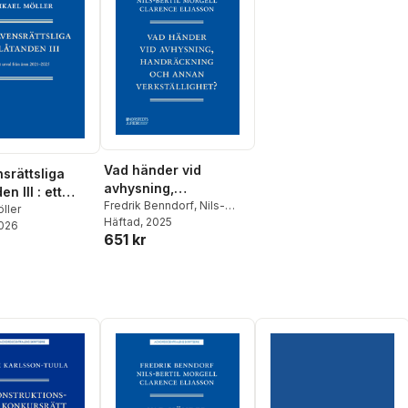
Vad händer vid
nsrättsliga
avhysning,
n III : ett
handräckning och
Fredrik Benndorf
,
Nils-
rån åren 2021-
ller
Bertil Morgell
Häftad
, 2025
,
Clarence
annan verkställighet?
2026
651 kr
Eliasson