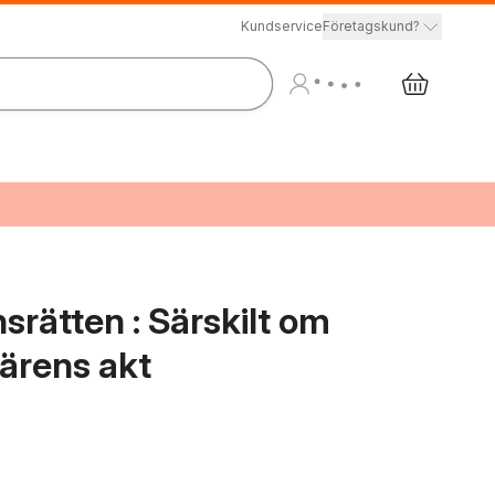
Kundservice
Företagskund?
srätten : Särskilt om
ärens akt