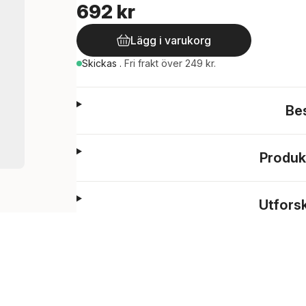
692 kr
Lägg i varukorg
Skickas
.
Fri frakt över 249 kr.
Be
Produk
Utfors