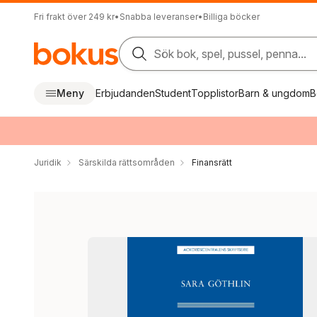
Fri frakt över 249 kr
•
Snabba leveranser
•
Billiga böcker
Sök bok, spel, pussel, penna...
Meny
Erbjudanden
Student
Topplistor
Barn & ungdom
B
Juridik
Särskilda rättsområden
Finansrätt