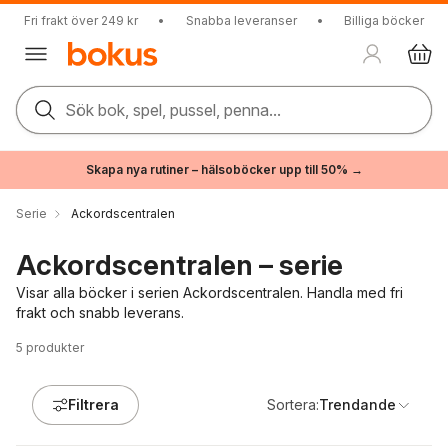
Fri frakt över 249 kr
•
Snabba leveranser
•
Billiga böcker
Sök bok, spel, pussel, penna...
Skapa nya rutiner – hälsoböcker upp till 50% →
Serie
Ackordscentralen
Ackordscentralen – serie
Visar alla böcker i serien Ackordscentralen. Handla med fri
frakt och snabb leverans.
5
produkter
Filtrera
Sortera:
Trendande