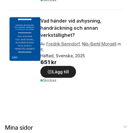
Vad händer vid avhysning,
handräckning och annan
verkställighet?
Av
Fredrik Benndorf
,
Nils-Bertil Morgell
m.
fl.
Häftad, Svenska, 2025
651 kr
Lägg till
Skickas
Mina sidor