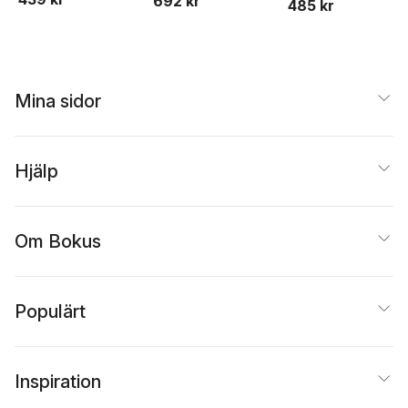
692 kr
associationsrätt :
485 kr
gäldenärens akt
2019/20
Mina sidor
Hjälp
Om Bokus
Populärt
Inspiration