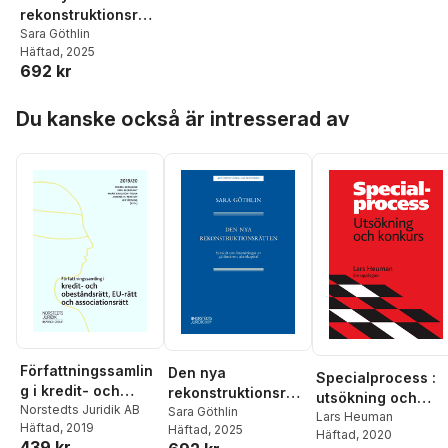
rekonstruktionsrätt
en : Särskilt om
Sara Göthlin
Häftad
, 2025
förändringar av
692 kr
gäldenärens akt
Hoppa över listan
Du kanske också är intresserad av
Författningssamlin
Den nya
Specialprocess :
g i kredit- och
rekonstruktionsrätt
utsökning och
obeståndsrätt, EU-
Norstedts Juridik AB
en : Särskilt om
Sara Göthlin
konkurs
Lars Heuman
Häftad
, 2019
rätt och
Häftad
, 2025
förändringar av
Häftad
, 2020
439 kr