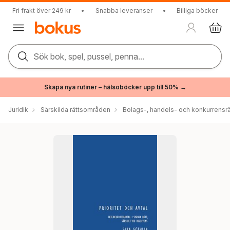
Fri frakt över 249 kr
•
Snabba leveranser
•
Billiga böcker
Sök bok, spel, pussel, penna...
Skapa nya rutiner – hälsoböcker upp till 50% →
Juridik
Särskilda rättsområden
Bolags-, handels- och konkurrensrä