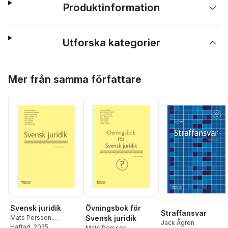
Produktinformation
Utforska kategorier
Hoppa över listan
Mer från samma författare
Svensk juridik
Övningsbok för
Straffansvar
Mats Persson
,
Svensk juridik
Jack Ågren
Magdalena Giertz
Häftad
, 2025
,
Åsa
Mats Persson
,