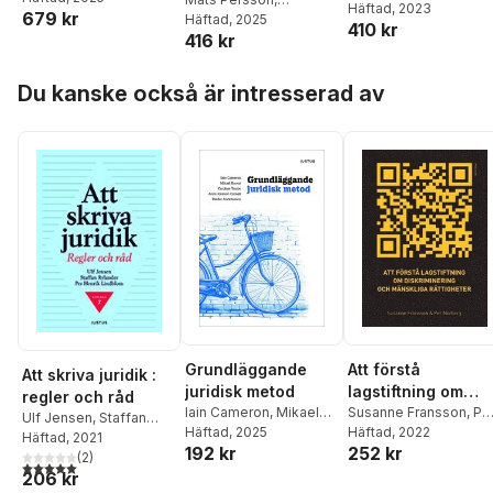
Häftad
, 2023
679 kr
Hellstadius
,
Mattias
Magdalena Giertz
Häftad
, 2025
,
Åsa
410 kr
Nilsson
,
Jane Reichel
,
416 kr
Hellstadius
,
Mattias
Erik Sjödin
,
Jack Ågren
,
Nilsson
,
Jane Reichel
,
Hoppa över listan
Karin Åhman
Erik Sjödin
,
Jack Ågren
,
Du kanske också är intresserad av
Karin Åhman
Grundläggande
Att förstå
Att skriva juridik :
juridisk metod
lagstiftning om
regler och råd
Iain Cameron
,
Mikael
diskriminering och
Susanne Fransson
,
Pe
Ulf Jensen
,
Staffan
Ruotsi
Häftad
,
, 2025
Caroline Taube
,
Norberg
Häftad
, 2022
mänskliga
Rylander
Häftad
, 2021
,
Per Henrik
192 kr
252 kr
Anna Jonsson Cornell
,
rättigheter
Lindblom
(
2
)
5,0
utav 5 stjärnor. Totalt antal röster:
Reidar Andréasson
206 kr