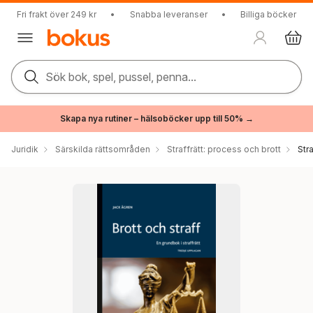
Fri frakt över 249 kr
•
Snabba leveranser
•
Billiga böcker
Sök bok, spel, pussel, penna...
Skapa nya rutiner – hälsoböcker upp till 50% →
Juridik
Särskilda rättsområden
Straffrätt: process och brott
Stra