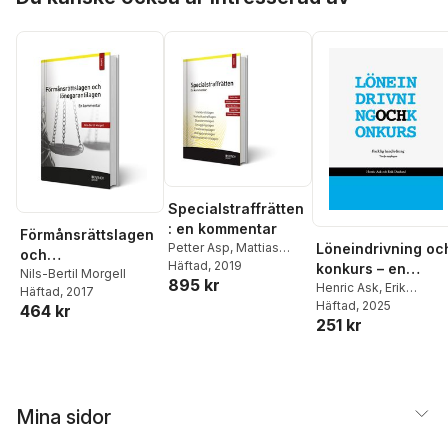
Specialstraffrätten
: en kommentar
Förmånsrättslagen
Löneindrivning oc
Petter Asp
,
Mattias
och
Larsson
Häftad
, 2019
,
Mari-Ann
konkurs – en
lönegarantilagen :
Nils-Bertil Morgell
895 kr
Roos
,
Josef Zila
,
facklig
Henric Ask
,
Erik
Häftad
, 2017
en kommentar
Kazimir Åberg
Danhard
Häftad
, 2025
handledning
464 kr
251 kr
Mina sidor