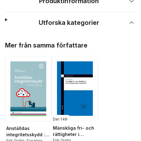
Produktinformation
Utforska kategorier
Hoppa över listan
Mer från samma författare
Del 149
Mänskliga fri- och
Anställdas
rättigheter i
integritetsskydd :
anställningsavtalet
Erik Grahn
och
Erik Grahn
,
Susanna