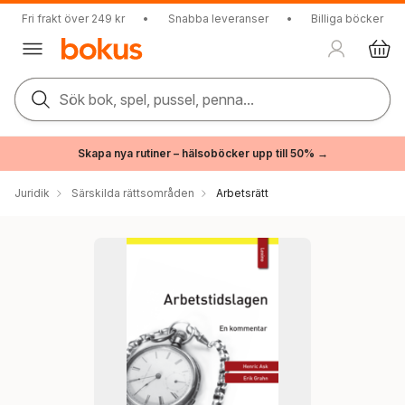
Fri frakt över 249 kr
•
Snabba leveranser
•
Billiga böcker
Sök bok, spel, pussel, penna...
Skapa nya rutiner – hälsoböcker upp till 50% →
Juridik
Särskilda rättsområden
Arbetsrätt