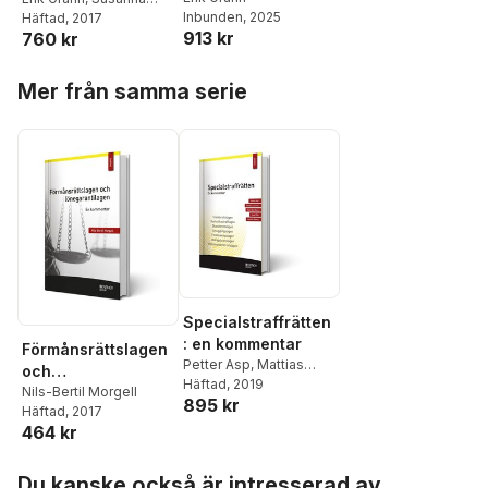
Inbunden
, 2025
Kjällström
Häftad
, 2017
s marginaler
dataskyddsförordni
913 kr
760 kr
ngen
Hoppa över listan
Mer från samma serie
Specialstraffrätten
: en kommentar
Förmånsrättslagen
Petter Asp
,
Mattias
och
Larsson
Häftad
, 2019
,
Mari-Ann
lönegarantilagen :
Nils-Bertil Morgell
895 kr
Roos
,
Josef Zila
,
Häftad
, 2017
en kommentar
Kazimir Åberg
464 kr
Hoppa över listan
Du kanske också är intresserad av