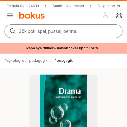
Fri frakt över 249 kr
•
Snabba leveranser
•
Billiga böcker
Sök bok, spel, pussel, penna...
Skapa nya rutiner – hälsoböcker upp till 50% →
Psykologi och pedagogik
Pedagogik