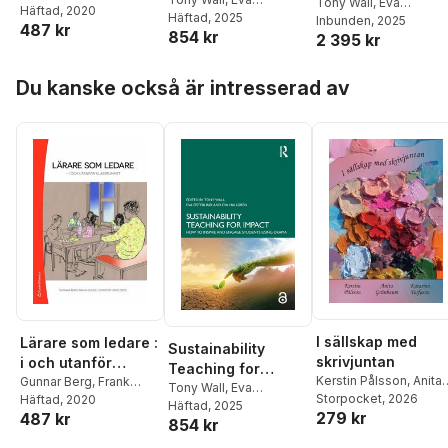
Impact
Impact
Tony Wall
,
Eva
Sundh
Häftad
,
, 2020
Christer Wede
,
Österlind
Häftad
, 2025
,
Eva Hallgren
Österlind
Inbunden
,
, 2025
Eva Hallgre
487 kr
Fia Andersson
,
Jakob
854 kr
2 395 kr
Billmayer
,
Conny
Björkman
,
Göran
Hoppa över listan
Bostedt
,
Lena Boström
,
Du kanske också är intresserad av
Gabriella Ekström
Filipsson
,
Linda
Eriksson
,
Kjell
Granström
,
Björn
Haglund
,
Eva Hammar
Chiriac
,
Sören Högberg
,
Anders Olofsson
,
John
Steinberg
,
Christer
Stensmo
,
Eva Österlind
I sällskap med
Lärare som ledare :
Sustainability
skrivjuntan
i och utanför
Teaching for
Kerstin Pålsson
,
Anita
klassrummet
Gunnar Berg
,
Frank
Impact
Tony Wall
,
Eva
Grünbaum
Storpocket
,
Katarina
, 2026
Sundh
Häftad
,
, 2020
Christer Wede
,
Österlind
Häftad
, 2025
,
Eva Hallgren
279 kr
487 kr
Torfason
Fia Andersson
,
Jakob
854 kr
Billmayer
,
Conny