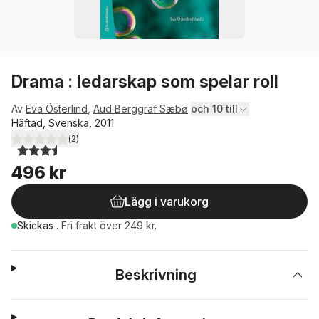
Drama : ledarskap som spelar roll
Av
Eva Österlind
,
Aud Berggraf Sæbø
och 10 till
Häftad, Svenska, 2011
(
2
)
3,5
utav 5 stjärnor. Totalt antal röster:
496 kr
Lägg i varukorg
Skickas
.
Fri frakt över 249 kr.
Beskrivning