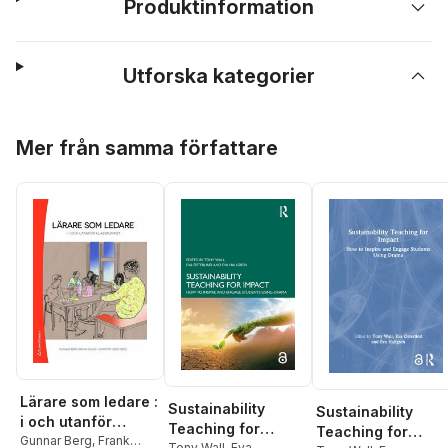
Produktinformation
Utforska kategorier
Hoppa över listan
Mer från samma författare
Lärare som ledare :
Sustainability
Sustainability
i och utanför
Teaching for
Teaching for
klassrummet
Gunnar Berg
,
Frank
Tony Wall
,
Eva