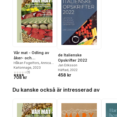
Vår mat - Odling av
de Italienske
åker- och
Opskrifter 2022
trädgårdsgrödor i ett
Håkan Fogelfors
,
Annica
Jan Eriksson
Andersson
Kartonnage
,
, 2023
Johan Ascard
,
klimat under
Häftad
, 2022
Göran Bergkvist
(
1
)
,
Desiree
förändring
4,0
utav 5 stjärnor. Totalt antal röster:
458 kr
708 kr
Börjesdotter
,
Georg
Carlsson
,
Sigrun Dahlin
,
Hoppa över listan
Henrik Eckersten
,
Jan
Du kanske också är intresserad av
Eriksson
,
Ingemar Fries
,
Anne-Maj Gustavsson
,
Göran Gustafsson
,
Björn
Gustavsson
,
Åsa Grimberg
,
Jannie Lundin Hagman
,
Magnus Halling
,
Cecilia