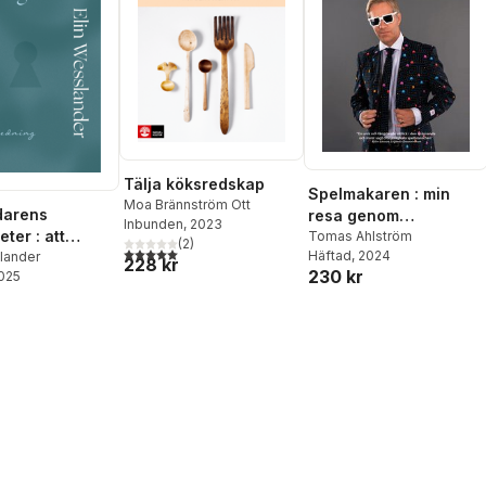
Tälja köksredskap
Spelmakaren : min
Moa Brännström Ott
darens
resa genom
Inbunden
, 2023
ter : att
spelbranschen
Tomas Ahlström
(
2
)
5,0
utav 5 stjärnor. Totalt antal röster:
Häftad
, 2024
unktionell
lander
228 kr
230 kr
2025
dning