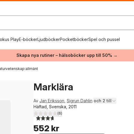
okus Play
E-böcker
Ljudböcker
Pocketböcker
Spel och pussel
Skapa nya rutiner – hälsoböcker upp till 50% →
aturvetenskap:allmänt
Marklära
Av
Jan Eriksson
,
Sigrun Dahlin
och 2 till
Häftad, Svenska, 2011
(
6
)
3,7
utav 5 stjärnor. Totalt antal röster:
552 kr