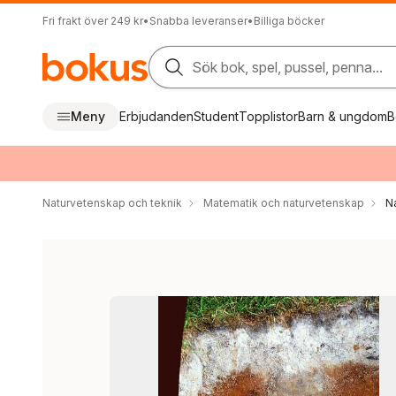
Fri frakt över 249 kr
•
Snabba leveranser
•
Billiga böcker
Sök bok, spel, pussel, penna...
Meny
Erbjudanden
Student
Topplistor
Barn & ungdom
B
Naturvetenskap och teknik
Matematik och naturvetenskap
N