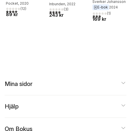
till Skandinavien
Sverker Johansson
Pocket
, 2020
Inbunden
, 2022
E-bok
2024
(
12
)
(
3
)
4,0
utav 5 stjärnor. Totalt antal röster:
4,0
utav 5 stjärnor. Totalt antal röster:
(
1
)
89 kr
243 kr
3,0
utav 5 stjärnor. Tota
169 kr
Mina sidor
Hjälp
Om Bokus