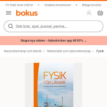
Fri frakt över 249 kr
•
Snabba leveranser
•
Billiga böcker
Sök bok, spel, pussel, penna...
Skapa nya rutiner – hälsoböcker upp till 50% →
Naturvetenskap och teknik
Matematik och naturvetenskap
Fysik