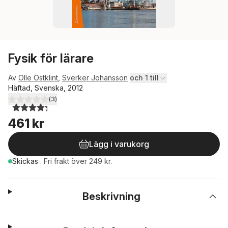
Fysik för lärare
Av
Olle Östklint
,
Sverker Johansson
och 1 till
Häftad, Svenska, 2012
(
3
)
4,3
utav 5 stjärnor. Totalt antal röster:
461 kr
Lägg i varukorg
Skickas
.
Fri frakt över 249 kr.
Beskrivning