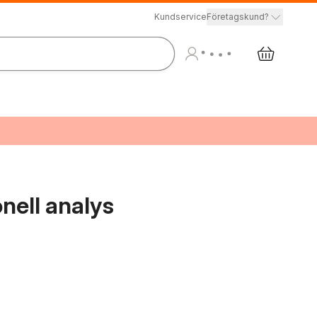
Kundservice
Företagskund?
onell analys