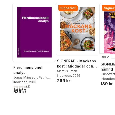
Signerad!
Signer
Del 2
SIGNERAD - Mackans
SIGNERA
kost : Middagar och
Flerdimensionell
hämnd
matlådor
Marcus Frank
analys
IJustWan
Inbunden
, 2026
Jonas Månsson
,
Patrik
Adolphs
Inbunden
269 kr
Nordbeck
Inbunden
, 2013
189 kr
Beer
,
Vic
(
3
)
5,0
utav 5 stjärnor. Totalt antal röster:
539 kr