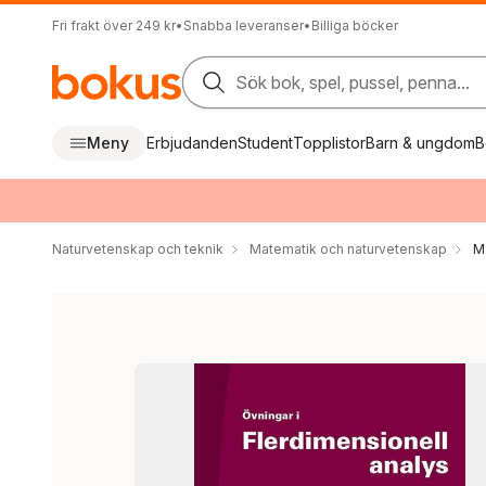
Fri frakt över 249 kr
•
Snabba leveranser
•
Billiga böcker
Sök bok, spel, pussel, penna...
Meny
Erbjudanden
Student
Topplistor
Barn & ungdom
B
Naturvetenskap och teknik
Matematik och naturvetenskap
M