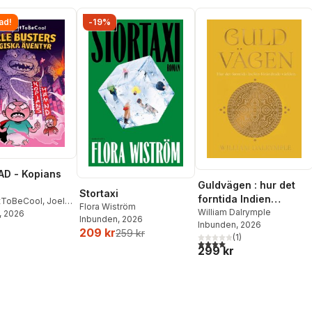
ad!
-19%
D - Kopians
Guldvägen : hur det
Stortaxi
forntida Indien
tToBeCool
,
Joel
Flora Wiström
förändrade världen
William Dalrymple
on
, 2026
,
Emil Ejdemo
Inbunden
, 2026
Inbunden
, 2026
tor Beer
209 kr
259 kr
(
1
)
4,0
utav 5 stjärnor. Totalt ant
299 kr