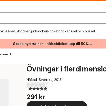
okus Play
E-böcker
Ljudböcker
Pocketböcker
Spel och pussel
Skapa nya rutiner – hälsoböcker upp till 50% →
atematik
Övningar i flerdimensi
Häftad, Svenska, 2013
(
1
)
5,0
utav 5 stjärnor. Totalt antal röster:
291 kr