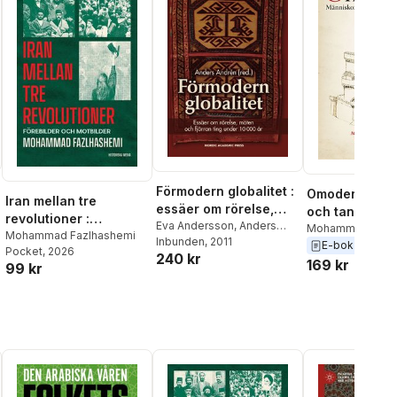
Förmodern globalitet :
Omodernt : mä
Iran mellan tre
essäer om rörelse,
och tankar i
revolutioner :
möten och fjärran ting
Eva Andersson
,
Anders
förmodern tid
Mohammad Fazl
förebilder och
Mohammad Fazlhashemi
Andrén
Inbunden
,
Hans Bolin
, 2011
,
Jan von
under 10 000 år
Eva Österberg
E-bok
2015
Pocket
, 2026
motbilder
240 kr
Bonsdorff
,
Kerstin Cassel
,
169 kr
99 kr
Mohammad Fazlhashemi
,
Dominic Ingemark
,
Carina
Jacobsson
,
Björn Nilsson
,
Mats Roslund
,
Elisabeth
Rudebeck
,
Fredrik
Svanberg
,
Torun
Zachrisson