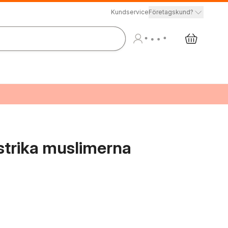
Kundservice
Företagskund?
strika muslimerna