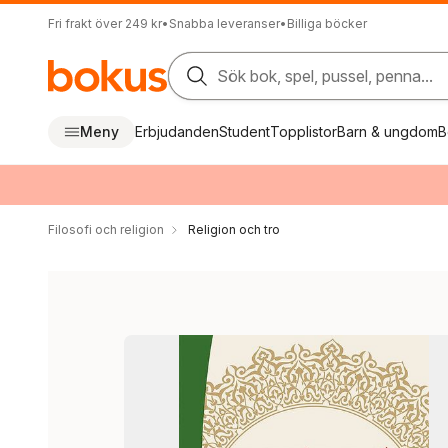
Fri frakt över 249 kr
•
Snabba leveranser
•
Billiga böcker
Sök bok, spel, pussel, penna...
Meny
Erbjudanden
Student
Topplistor
Barn & ungdom
B
Filosofi och religion
Religion och tro