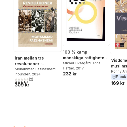
100 % kamp :
mänskliga rättigheter
Iran mellan tre
Visdome
och kulturarv
Mikael Eivergård
,
Anna
revolutioner :
muslims
Furumark
Häftad
, 2017
,
Marian Bergroth
,
förebilder och
Mohammad Fazlhashemi
600-2
Ronny Am
232 kr
Christine Bylund
,
Jonas
Inbunden
, 2024
motbilder
Mohamma
E-bok
Franksson
,
Tove Fahlgren
,
(
2
)
4,5
utav 5 stjärnor. Totalt antal röster:
169 kr
Mohammad Fazlhashemi
,
309 kr
Katherine Hauptman
,
Pia
Laskar
,
Aleksa Lundberg
,
Ingrid Martins Holmberg
,
Patrik Nordell
,
Hanna
Sejlitz
,
Ulrika Westerlund