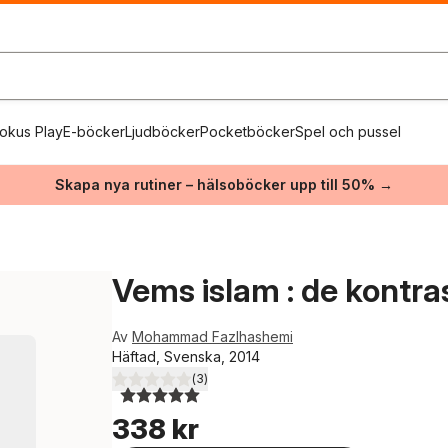
okus Play
E-böcker
Ljudböcker
Pocketböcker
Spel och pussel
Skapa nya rutiner – hälsoböcker upp till 50% →
Vems islam : de kontra
Av
Mohammad Fazlhashemi
Häftad, Svenska, 2014
(
3
)
5,0
utav 5 stjärnor. Totalt antal röster:
338 kr