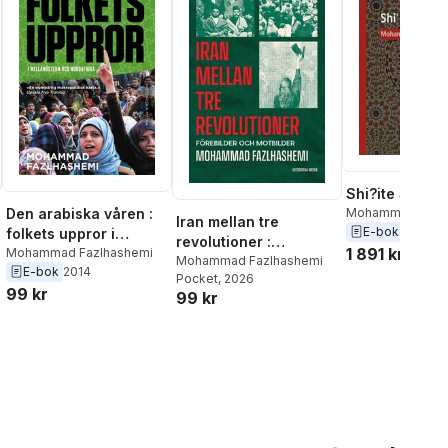
Shi?ite Salafi
Mohammad Fazl
Den arabiska våren :
Iran mellan tre
E-bok
2022
folkets uppror i
revolutioner :
1 891 kr
Mellanöstern och
Mohammad Fazlhashemi
förebilder och
Mohammad Fazlhashemi
E-bok
2014
Nordafrika
Pocket
, 2026
motbilder
99 kr
99 kr