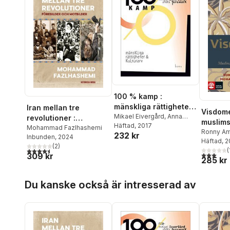
100 % kamp :
mänskliga rättigheter
Iran mellan tre
Visdome
och kulturarv
Mikael Eivergård
,
Anna
revolutioner :
muslims
Furumark
Häftad
, 2017
,
Marian Bergroth
,
förebilder och
Mohammad Fazlhashemi
600-2
Ronny Am
232 kr
Christine Bylund
,
Jonas
Inbunden
, 2024
motbilder
Mohamma
Häftad
, 
Franksson
,
Tove Fahlgren
,
(
2
)
4,5
utav 5 stjärnor. Totalt antal röster:
(
Mohammad Fazlhashemi
,
3,0
utav 5 
309 kr
285 kr
Katherine Hauptman
,
Pia
Laskar
,
Aleksa Lundberg
,
Hoppa över listan
Ingrid Martins Holmberg
,
Du kanske också är intresserad av
Patrik Nordell
,
Hanna
Sejlitz
,
Ulrika Westerlund