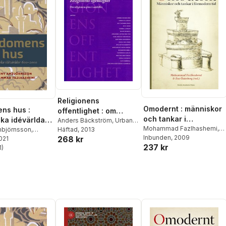
Religionens
Omodernt : människor
ns hus :
offentlighet : om
och tankar i
ka idévärldar
religionens plats i
Anders Bäckström
,
Urban
förmodern tid
Mohammad Fazlhashemi
,
Claesson
Häftad
, 2013
,
Ulf
000
björnsson
,
samhället
Eva Österberg
Inbunden
, 2009
268 kr
Zackariasson
,
Stig Linde
,
d Fazlhashemi
2021
237 kr
Torkel Jansson
,
Marie
1
)
stjärnor. Totalt antal röster:
Demker
,
Johannes (A) van
der Ven
,
Carl-Henrik
Grenholm
,
Dan-Erik
Andersson
,
Diana Mulinari
,
Eva-Lotta Grantén
,
Mohammad Fazlhashemi
,
Elisabeth Gerle
,
Catherine
Keller
,
Mattias Martinson
,