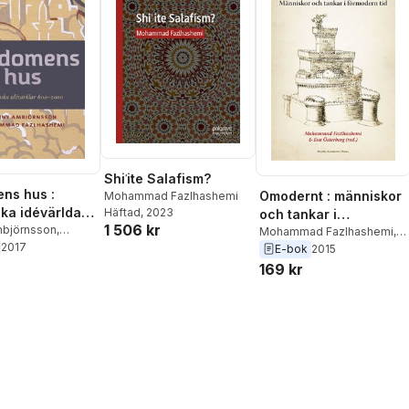
Petra Carlsson
,
Jan
Eckerdal
,
Johanna
Gustafsson Lundberg
Shiʿite Salafism?
ns hus :
Omodernt : människor
Mohammad Fazlhashemi
ka idévärldar
Häftad
, 2023
och tankar i
1 506 kr
000
björnsson
,
förmodern tid
Mohammad Fazlhashemi
,
d Fazlhashemi
2017
Eva Österberg
E-bok
2015
169 kr