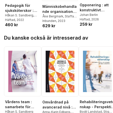
Opponering : att
Pedagogik för
Människobehandla
konstruktivt
sjuksköterskor :
nde organisationer
granska, utmana
Johan Berlin
pedagogiska
Håkan S. Sandberg
,
: villkor för ledning,
Åke Bergmark
,
Staffan
Häftad
, 2026
och reflektera
Johan Berlin
Häftad
, 2022
,
Elisabeth
perspektiv och
Blomberg
Inbunden
, 2023
,
Anna Dunér
,
styrning och
259 kr
460 kr
Carlson
,
Eric Carlström
,
629 kr
Torbjörn Forkby
,
Ove
handledning i VFU
professionellt
Hrafnhildur
Grape
,
Håkan
välfärdsarbete
Gunnarsdóttir
,
Susanna
Hoppa över listan
Johansson
,
Andreas
Du kanske också är intresserad av
Höglund Arveklev
,
Liljegren
,
Lena
Marianne Kisthinios
,
Lindgren
,
Marie
Sofie Lundström
,
Nordfeldt
,
Marie
Annica Lövenmark
,
Sallnäs
,
Gustav
Birgitta Sandström
,
Svensson
,
Stefan
Anita Segring
,
Marie
Szücs
,
Stefan Wiklund
,
Stenberg
Johan Berlin
,
Karen
Breidahl
,
David
Pålsson
,
Emelie
Shanks
,
Mikael
Skillmark
Vårdens team :
Rehabiliteringsvet
Omvårdnad på
samarbete för
nskap - Perspektiv
avancerad nivå :
hälsa
Håkan S. Sandberg
aktörer och
Bodil Landstad
,
Stig
kärnkompetenser
Anna-Karin Edberg
,