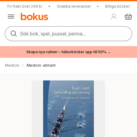
Fri frakt över 249 kr
•
Snabba leveranser
•
Billiga böcker
Sök bok, spel, pussel, penna...
Skapa nya rutiner – hälsoböcker upp till 50% →
Medicin
Medicin: allmänt