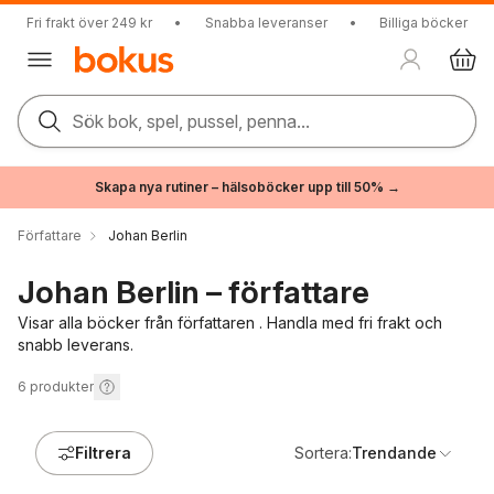
Fri frakt över 249 kr
•
Snabba leveranser
•
Billiga böcker
Sök bok, spel, pussel, penna...
Skapa nya rutiner – hälsoböcker upp till 50% →
Författare
Johan Berlin
Johan Berlin – författare
Visar alla böcker från författaren . Handla med fri frakt och
snabb leverans.
6
produkter
Filtrera
Sortera:
Trendande