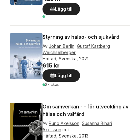
Lägg till
Styrning av hälso- och sjukvård
Av
Johan Berlin
,
Gustaf Kastberg
Weichselberger
Häftad, Svenska, 2021
615 kr
Lägg till
Skickas
Om samverkan - - för utveckling av
hälsa och välfärd
Av
Runo Axelsson
,
Susanna Bihari
Axelsson
m. fl.
Häftad, Svenska, 2013