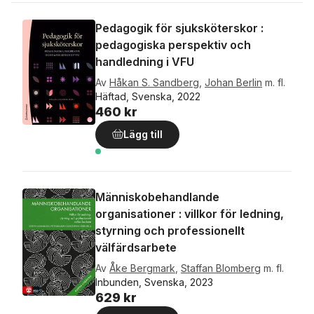
Pedagogik för sjuksköterskor :
pedagogiska perspektiv och
handledning i VFU
Av
Håkan S. Sandberg
,
Johan Berlin
m. fl.
Häftad, Svenska, 2022
460 kr
Lägg till
Människobehandlande
organisationer : villkor för ledning,
styrning och professionellt
välfärdsarbete
Av
Åke Bergmark
,
Staffan Blomberg
m. fl.
Inbunden, Svenska, 2023
629 kr