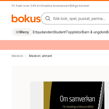
Fri frakt över 249 kr
•
Snabba leveranser
•
Billiga böcker
Sök bok, spel, pussel, penna...
Meny
Erbjudanden
Student
Topplistor
Barn & ungdom
B
Medicin
Medicin: allmänt