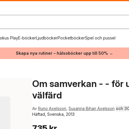
okus Play
E-böcker
Ljudböcker
Pocketböcker
Spel och pussel
Skapa nya rutiner – hälsoböcker upp till 50% →
Om samverkan - - för u
välfärd
Av
Runo Axelsson
,
Susanna Bihari Axelsson
och 30 
Häftad, Svenska, 2013
735 kr