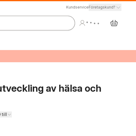
Kundservice
Företagskund?
tveckling av hälsa och
till