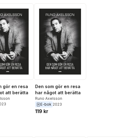
 gör en resa
Den som gör en resa
ot att berätta
har något att berätta
lsson
Runo Axelsson
2023
E-bok
2023
119 kr