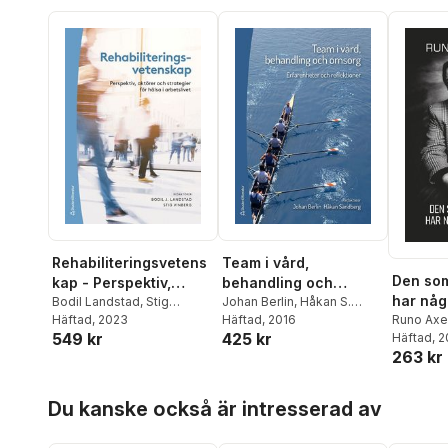
Rehabiliteringsvetens
Team i vård,
Den som
kap - Perspektiv,
behandling och
har någ
aktörer och strategier
Bodil Landstad
,
Stig
omsorg - Erfarenheter
Johan Berlin
,
Håkan S.
Vinberg
Häftad
, 2023
,
Runo Axelsson
,
Alf
Sandberg
Häftad
, 2016
,
Runo Axelsson
,
Runo Axe
för hälsa i arbetslivet
och reflektioner
549 kr
425 kr
Bergroth
,
Susanna Bihari
Barbro Beck-Friis
,
Susanna
Häftad
, 
263 kr
Axelsson
,
Kristian Borg
,
Bihari Axelsson
,
Eric
Lotta Dellve
,
Kerstin
Carlström
,
Elisabet
Ekberg
,
Jan Ekholm
,
Cedersund
,
Anna Dunér
,
Hoppa över listan
Du kanske också är intresserad av
Monica Eriksson
,
Gunnel
Susanne Kvarnström
,
Marie
Hensing
,
Carolina Klockmo
,
Lidskog
,
Roy Liff
,
Jan-Inge
Rafael Lindqvist
,
Malin
Lind
,
Ulrica Nylén
,
Monica