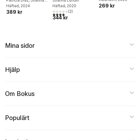
matlådor
analoga verktyg
Patricia Diaz
,
Joanna
Joanna Lundin
269 kr
Lundin
Häftad
, 2024
Häftad
, 2020
389 kr
(
2
)
4,0
utav 5 stjärnor. Totalt antal röster:
344 kr
Mina sidor
Hjälp
Om Bokus
Populärt