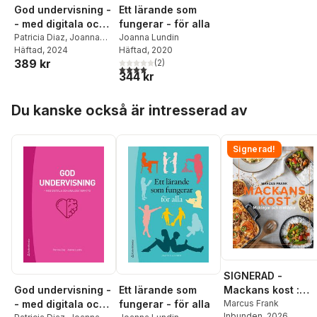
God undervisning -
Ett lärande som
- med digitala och
fungerar - för alla
analoga verktyg
Patricia Diaz
,
Joanna
Joanna Lundin
Lundin
Häftad
, 2024
Häftad
, 2020
389 kr
(
2
)
4,0
utav 5 stjärnor. Totalt antal röster:
344 kr
Hoppa över listan
Du kanske också är intresserad av
Signerad!
SIGNERAD -
Mackans kost :
God undervisning -
Ett lärande som
Middagar och
Marcus Frank
- med digitala och
fungerar - för alla
Inbunden
, 2026