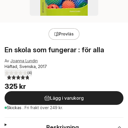
Provläs
En skola som fungerar : för alla
Av
Joanna Lundin
Häftad, Svenska, 2017
(
4
)
4,8
utav 5 stjärnor. Totalt antal röster:
325 kr
Lägg i varukorg
Skickas
.
Fri frakt över 249 kr.
Beskrivning