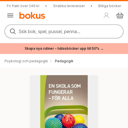
Fri frakt över 249 kr
•
Snabba leveranser
•
Billiga böcker
Sök bok, spel, pussel, penna...
Skapa nya rutiner – hälsoböcker upp till 50% →
Psykologi och pedagogik
Pedagogik