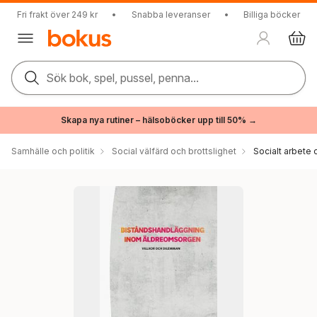
Fri frakt över 249 kr
•
Snabba leveranser
•
Billiga böcker
Sök bok, spel, pussel, penna...
Skapa nya rutiner – hälsoböcker upp till 50% →
Samhälle och politik
Social välfärd och brottslighet
Socialt arbete 