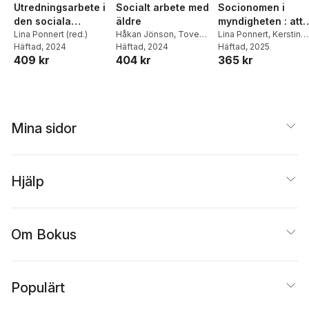
Socialt arbete med
Utredningsarbete i
Socionomen i
äldre
den sociala
myndigheten : att
Håkan Jönson
,
Tove
barnavården 3
Lina Ponnert (red.)
göra gott, göra rät
Lina Ponnert
,
Kerstin
Harnett
Häftad
, 2024
Häftad
, 2024
Svensson
Häftad
, 2025
uppl.
och göra nytta
404 kr
409 kr
365 kr
Mina sidor
Hjälp
Om Bokus
Populärt