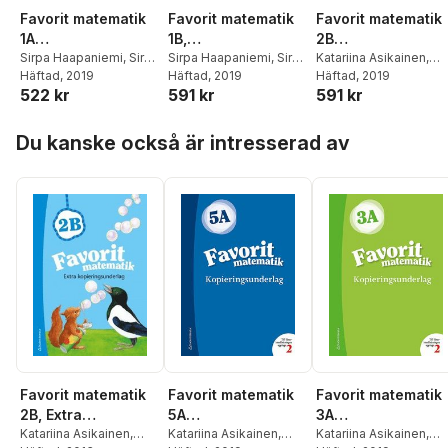
Favorit matematik
Favorit matematik
Favorit matematik
1A
1B,
2B
Kopieringsunderlag
Sirpa Haapaniemi
,
Sirpa
Kopieringsunderlag
Sirpa Haapaniemi
,
Sirpa
Kopieringsunderl
Katariina Asikainen
,
Mörsky
Häftad
, 2019
,
Arto Tikkanen
,
Mörsky
Häftad
, 2019
,
Arto Tikkanen
,
Sirpa Haapaniemi
Häftad
, 2019
,
Sir
522 kr
591 kr
591 kr
Päivi Vehmas
,
Juha
Päivi Vehmas
,
Juha
Mörsky
,
Arto Tikkanen
Voima
Voima
Juha Voima
Hoppa över listan
Du kanske också är intresserad av
Favorit matematik
Favorit matematik
Favorit matematik
2B, Extra
5A
3A
kopieringsunderlag
Katariina Asikainen
,
Kopieringsunderlag
Katariina Asikainen
,
Kopieringsunderl
Katariina Asikainen
,