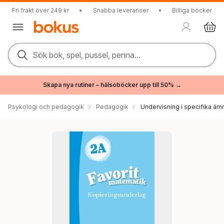
Fri frakt över 249 kr
•
Snabba leveranser
•
Billiga böcker
Sök bok, spel, pussel, penna...
Skapa nya rutiner – hälsoböcker upp till 50% →
Psykologi och pedagogik
Pedagogik
Undervisning i specifika äm