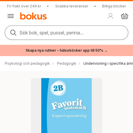
Fri frakt över 249 kr
•
Snabba leveranser
•
Billiga böcker
Sök bok, spel, pussel, penna...
Skapa nya rutiner – hälsoböcker upp till 50% →
Psykologi och pedagogik
Pedagogik
Undervisning i specifika äm