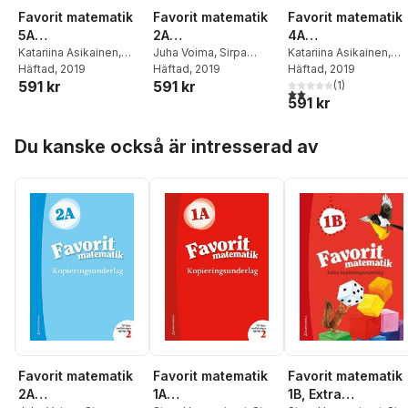
Favorit matematik
Favorit matematik
Favorit matematik
5A
2A
4A
Kopieringsunderlag
Katariina Asikainen
,
Kopieringsunderlag
Juha Voima
,
Sirpa
Kopieringsunderl
Katariina Asikainen
,
Kimmo Nyrhinen
Häftad
, 2019
,
Pekka
Haapaniemi
Häftad
, 2019
,
Päivi
Kimmo Nyrhinen
Häftad
, 2019
,
Pekk
591 kr
591 kr
Rokka
,
Päivi Vehmas
Vehmas
,
Arto Tikkanen
,
Rokka
,
Päivi Vehmas
(
1
)
2,0
utav 5 stjärnor. Tota
591 kr
Sirpa Mörsky
,
Katariina
Asikainen
Hoppa över listan
Du kanske också är intresserad av
Favorit matematik
Favorit matematik
Favorit matematik
2A
1A
1B, Extra