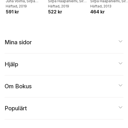
Kopieringsunderlag
Juha Voima
,
Sirpa
Kopieringsunderlag
Sirpa Haapaniemi
,
Sirpa
kopieringsunderla
Sirpa Haapaniemi
,
Sir
Haapaniemi
Häftad
, 2019
,
Päivi
Mörsky
Häftad
, 2019
,
Arto Tikkanen
,
Mörsky
Häftad
, 2013
,
Arto Tikkanen
591 kr
522 kr
464 kr
Vehmas
,
Arto Tikkanen
,
Päivi Vehmas
,
Juha
Päivi Vehmas
,
Juha
Sirpa Mörsky
,
Katariina
Voima
Voima
Asikainen
Mina sidor
Hjälp
Om Bokus
Populärt