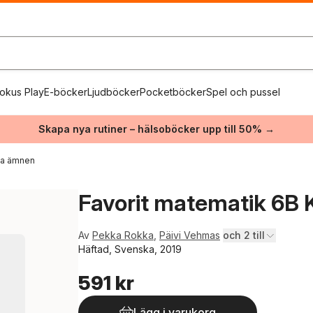
okus Play
E-böcker
Ljudböcker
Pocketböcker
Spel och pussel
Skapa nya rutiner – hälsoböcker upp till 50% →
ika ämnen
Favorit matematik 6B 
Av
Pekka Rokka
,
Päivi Vehmas
och 2 till
Häftad, Svenska, 2019
591 kr
Lägg i varukorg