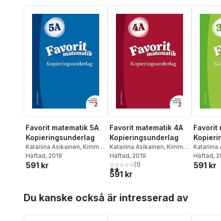
Favorit matematik 5A
Favorit matematik 4A
Favorit
Kopieringsunderlag
Kopieringsunderlag
Kopieri
Katariina Asikainen
,
Kimmo
Katariina Asikainen
,
Kimmo
Katariina
Nyrhinen
Häftad
, 2019
,
Pekka Rokka
,
Nyrhinen
Häftad
, 2019
,
Pekka Rokka
,
Nyrhinen
Häftad
, 
591 kr
591 kr
Päivi Vehmas
Päivi Vehmas
(
1
)
Päivi Ve
2,0
utav 5 stjärnor. Totalt antal röster:
591 kr
Hoppa över listan
Du kanske också är intresserad av