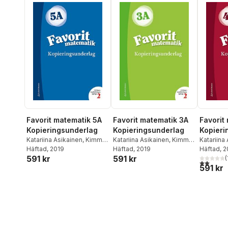
Favorit matematik 5A
Favorit matematik 3A
Favorit
Kopieringsunderlag
Kopieringsunderlag
Kopieri
Katariina Asikainen
,
Kimmo
Katariina Asikainen
,
Kimmo
Katariina
Nyrhinen
Häftad
, 2019
,
Pekka Rokka
,
Nyrhinen
Häftad
, 2019
,
Pekka Rokka
,
Nyrhinen
Häftad
, 
591 kr
591 kr
Päivi Vehmas
Päivi Vehmas
Päivi Ve
(
2,0
utav 5 
591 kr