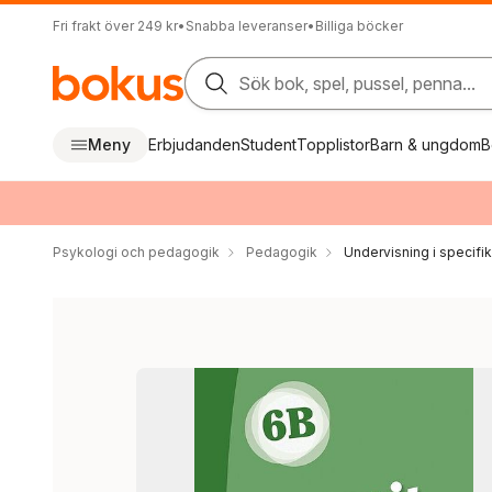
Fri frakt över 249 kr
•
Snabba leveranser
•
Billiga böcker
Sök bok, spel, pussel, penna...
Meny
Erbjudanden
Student
Topplistor
Barn & ungdom
B
Psykologi och pedagogik
Pedagogik
Undervisning i specif