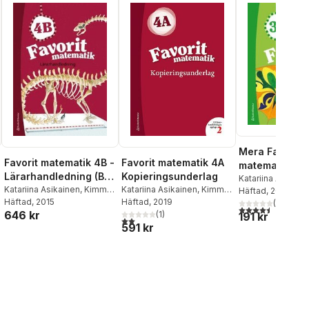
Mera Favorit
Favorit matematik 4B -
Favorit matematik 4A
matematik 3B 
Lärarhandledning (Bok
Kopieringsunderlag
Elevpaket (Bok
Katariina Asikain
+ digital produkt)
Katariina Asikainen
,
Kimmo
Katariina Asikainen
,
Kimmo
Nyrhinen
Häftad
, 2014
,
Pekka 
produkt)
Nyrhinen
Häftad
, 2015
,
Pekka Rokka
,
Nyrhinen
Häftad
, 2019
,
Pekka Rokka
,
Päivi Vehmas
(
4
)
4,5
utav 5 stjärnor.
646 kr
Päivi Vehmas
Päivi Vehmas
(
1
)
191 kr
2,0
utav 5 stjärnor. Totalt antal röster:
591 kr