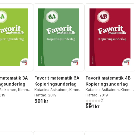
 matematik 3A
Favorit matematik 6A
Favorit matematik 4B
ngsunderlag
Kopieringsunderlag
Kopieringsunderlag
 Asikainen
,
Kimmo
Katariina Asikainen
,
Kimmo
Katariina Asikainen
,
Kimmo
2019
,
Pekka Rokka
,
Nyrhinen
Häftad
, 2019
,
Pekka Rokka
,
Nyrhinen
Häftad
, 2019
,
Pekka Rokka
,
591 kr
hmas
Päivi Vehmas
Päivi Vehmas
(
1
)
2,0
utav 5 stjärnor. Totalt ant
591 kr