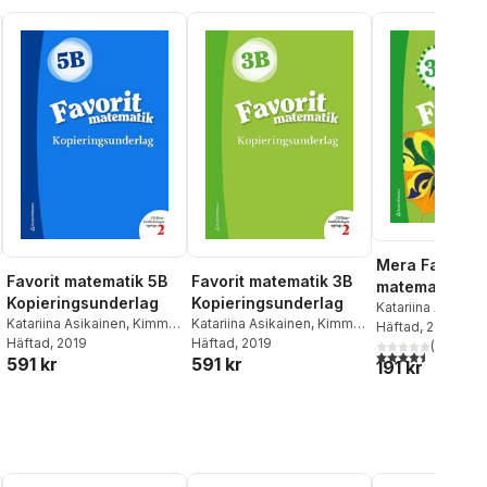
Mera Favorit
Favorit matematik 5B
Favorit matematik 3B
matematik 3B 
Kopieringsunderlag
Kopieringsunderlag
Elevpaket (Bok
Katariina Asikain
Katariina Asikainen
,
Kimmo
Katariina Asikainen
,
Kimmo
Nyrhinen
Häftad
, 2014
,
Pekka 
produkt)
Nyrhinen
Häftad
, 2019
,
Pekka Rokka
,
Nyrhinen
Häftad
, 2019
,
Pekka Rokka
,
Päivi Vehmas
(
4
)
4,5
utav 5 stjärnor.
591 kr
591 kr
Päivi Vehmas
Päivi Vehmas
191 kr
al röster: