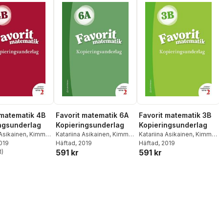
 matematik 4B
Favorit matematik 6A
Favorit matematik 3B
ngsunderlag
Kopieringsunderlag
Kopieringsunderlag
 Asikainen
,
Kimmo
Katariina Asikainen
,
Kimmo
Katariina Asikainen
,
Kimmo
2019
,
Pekka Rokka
,
Nyrhinen
Häftad
, 2019
,
Pekka Rokka
,
Nyrhinen
Häftad
, 2019
,
Pekka Rokka
,
591 kr
591 kr
hmas
1
)
Päivi Vehmas
Päivi Vehmas
stjärnor. Totalt antal röster: