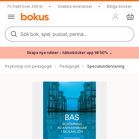
Fri frakt över 249 kr
•
Snabba leveranser
•
Billiga böcker
Sök bok, spel, pussel, penna...
Skapa nya rutiner – hälsoböcker upp till 50% →
Psykologi och pedagogik
Pedagogik
Specialundervisning