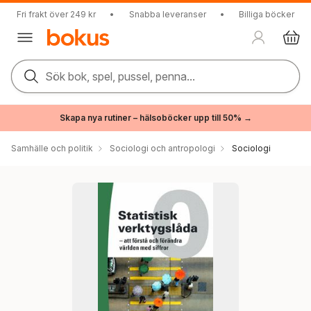
Fri frakt över 249 kr
•
Snabba leveranser
•
Billiga böcker
Sök bok, spel, pussel, penna...
Skapa nya rutiner – hälsoböcker upp till 50% →
Samhälle och politik
Sociologi och antropologi
Sociologi