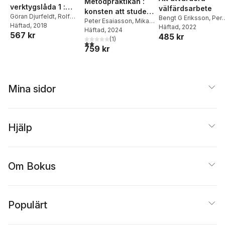
Metodpraktikan :
verktygslåda 1 :
välfärdsarbete
konsten att studera
samhällsvetenskap
Göran Djurfeldt
,
Rolf
Bengt G Eriksson
,
Per-
människor,
Peter Esaiasson
,
Mikael
Larsson
Häftad
, 2018
,
Ola
lig orsaksanalys
Åke Karlsson
Häftad
, 2022
Gilljam
Häftad
,
, 2024
Henrik
organisationer och
567 kr
Stjärnhagen
485 kr
med kvantitativa
Oscarsson
(
1
)
,
Ann Towns
,
samhälle
2,0
utav 5 stjärnor. Totalt antal röster:
metoder
759 kr
Lena Wängnerud
,
Anders Sundell
Mina sidor
Hjälp
Om Bokus
Populärt