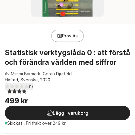
Provläs
Statistisk verktygslåda 0 : att förstå
och förändra världen med siffror
Av
Mimmi Barmark
,
Göran Djurfeldt
Häftad, Svenska, 2020
(
1
)
4,0
utav 5 stjärnor. Totalt antal röster:
499 kr
Lägg i varukorg
Skickas
.
Fri frakt över 249 kr.