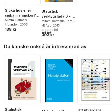
Sjuka hus eller
Statistisk
sjuka människor?,
verktygslåda 0 - -
Om
Mimmi Barmark
att förstå och
Mimmi Barmark
,
Göran
Inbunden
, 2003
boenderelaterad
Djurfeldt
Häftad
, 2015
förändra världen
139 kr
ohälsa bland
(
9
)
med siffror (bok +
4,2
utav 5 stjärnor. Totalt antal röster:
393 kr
malmöbor
digital produkt)
Hoppa över listan
Du kanske också är intresserad av
Statistisk
Att utvärdera