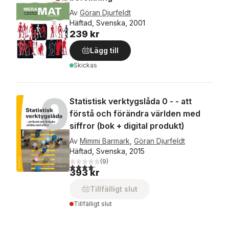
Av
Göran Djurfeldt
Häftad, Svenska, 2001
239 kr
Lägg till
Skickas
Statistisk verktygslåda 0 - - att
förstå och förändra världen med
siffror (bok + digital produkt)
Av
Mimmi Barmark
,
Göran Djurfeldt
Häftad, Svenska, 2015
(
9
)
4,2
utav 5 stjärnor. Totalt antal röster:
393 kr
Tillfälligt slut
Tillfälligt slut