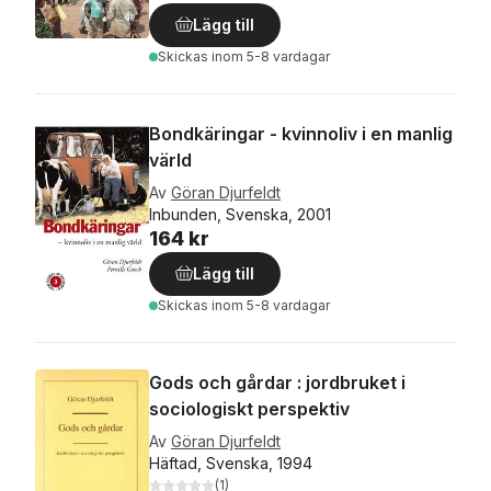
Lägg till
Skickas
inom 5-8 vardagar
Bondkäringar - kvinnoliv i en manlig
värld
Av
Göran Djurfeldt
Inbunden, Svenska, 2001
164 kr
Lägg till
Skickas
inom 5-8 vardagar
Gods och gårdar : jordbruket i
sociologiskt perspektiv
Av
Göran Djurfeldt
Häftad, Svenska, 1994
(
1
)