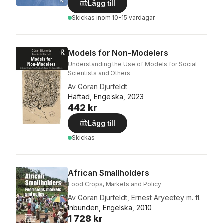
Lägg till
Skickas
inom 10-15 vardagar
Models for Non-Modelers
Understanding the Use of Models for Social
Scientists and Others
Av
Göran Djurfeldt
Häftad, Engelska, 2023
442 kr
Lägg till
Skickas
African Smallholders
Food Crops, Markets and Policy
Av
Göran Djurfeldt
,
Ernest Aryeetey
m. fl.
Inbunden, Engelska, 2010
1 728 kr