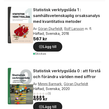
Statistisk verktygslåda 1 :
samhällsvetenskaplig orsaksanalys
med kvantitativa metoder
Av
Göran Djurfeldt
,
Rolf Larsson
m. fl.
Häftad, Svenska, 2018
567 kr
Lägg till
Skickas
Statistisk verktygslåda 0 : att förstå
och förändra världen med siffror
Av
Mimmi Barmark
,
Göran Djurfeldt
Häftad, Svenska, 2020
(
1
)
4,0
utav 5 stjärnor. Totalt antal röster:
499 kr
Lägg till