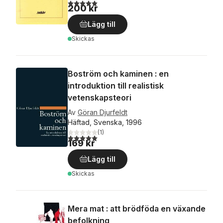
5,0
utav 5 stjärnor. Totalt antal röster:
200 kr
Lägg till
Skickas
Boström och kaminen : en
introduktion till realistisk
vetenskapsteori
Av
Göran Djurfeldt
Häftad, Svenska, 1996
(
1
)
5,0
utav 5 stjärnor. Totalt antal röster:
169 kr
Lägg till
Skickas
Mera mat : att brödföda en växande
befolkning