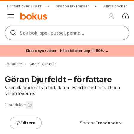
Fri frakt över 249 kr
•
Snabba leveranser
•
Billiga böcker
Sök bok, spel, pussel, penna...
Skapa nya rutiner – hälsoböcker upp till 50% →
Författare
Göran Djurfeldt
Göran Djurfeldt – författare
Visar alla böcker från författaren . Handla med fri frakt och
snabb leverans.
11
produkter
Filtrera
Sortera:
Trendande