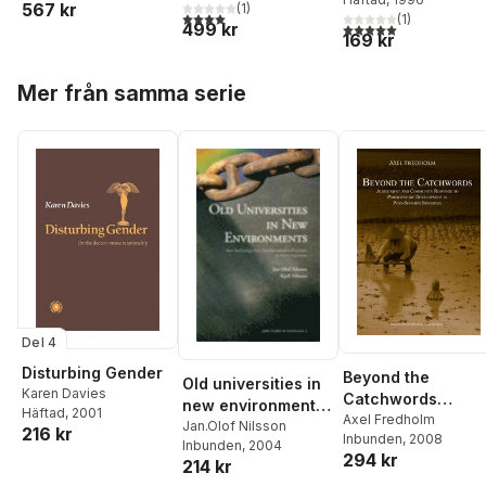
realistisk
567 kr
Stjärnhagen
(
1
)
med kvantitativa
med siffror
4,0
utav 5 stjärnor. Totalt antal röster:
(
1
)
vetenskapsteori
499 kr
5,0
utav 5 stjärnor. Tota
metoder
169 kr
Hoppa över listan
Mer från samma serie
Del 4
Disturbing Gender
Beyond the
Old universities in
Karen Davies
Catchwords
new environments :
Häftad
, 2001
Adjustment and
Axel Fredholm
new technology
Jan.Olof Nilsson
216 kr
Inbunden
, 2008
Community
Inbunden
, 2004
and
294 kr
Response to
214 kr
internationalisation
Participatory