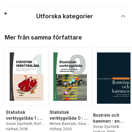
Utforska kategorier
Hoppa över listan
Mer från samma författare
Statistisk
Statistisk
Boström och
verktygslåda 1 :
verktygslåda 0 : att
kaminen : en
samhällsvetenskap
Göran Djurfeldt
,
Rolf
förstå och
Mimmi Barmark
,
Göran
introduktion till
Göran Djurfeldt
Larsson
Häftad
, 2018
,
Ola
Djurfeldt
Häftad
, 2020
lig orsaksanalys
förändra världen
Häftad
, 1996