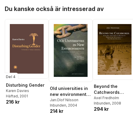
processes in
Hoppa över listan
Development in
higher education
Du kanske också är intresserad av
Post-Suharto
Indonesia
Del 4
Disturbing Gender
Beyond the
Old universities in
Karen Davies
Catchwords
new environments :
Häftad
, 2001
Adjustment and
Axel Fredholm
new technology
Jan.Olof Nilsson
216 kr
Inbunden
, 2008
Community
Inbunden
, 2004
and
294 kr
Response to
214 kr
internationalisation
Participatory
processes in
Development in
higher education
Post-Suharto