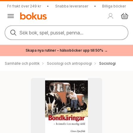
Fri frakt över 249 kr
•
Snabba leveranser
•
Billiga böcker
Sök bok, spel, pussel, penna...
Skapa nya rutiner – hälsoböcker upp till 50% →
Samhälle och politik
Sociologi och antropologi
Sociologi