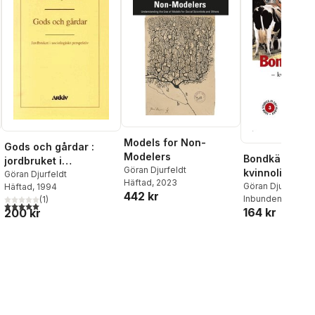
Models for Non-
Gods och gårdar :
Modelers
Bondkäringar 
jordbruket i
Göran Djurfeldt
kvinnoliv i en
sociologiskt
Göran Djurfeldt
Häftad
, 2023
värld
Göran Djurfeldt
Häftad
, 1994
perspektiv
442 kr
Inbunden
, 2001
(
1
)
5,0
utav 5 stjärnor. Totalt antal röster:
164 kr
200 kr