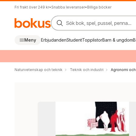
Fri frakt över 249 kr
•
Snabba leveranser
•
Billiga böcker
Sök bok, spel, pussel, penna...
Meny
Erbjudanden
Student
Topplistor
Barn & ungdom
B
Naturvetenskap och teknik
Teknik och industri
Agronomi och 