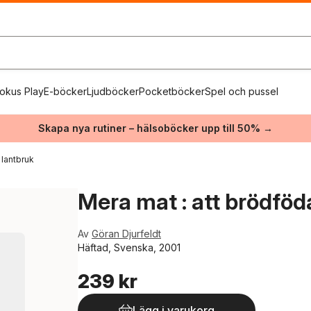
okus Play
E-böcker
Ljudböcker
Pocketböcker
Spel och pussel
Skapa nya rutiner – hälsoböcker upp till 50% →
lantbruk
Mera mat : att brödfö
Av
Göran Djurfeldt
Häftad, Svenska, 2001
239 kr
Lägg i varukorg