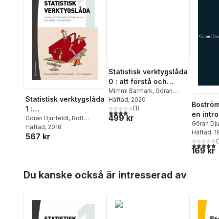
Statistisk verktygslåda
0 : att förstå och
förändra världen med
Mimmi Barmark
,
Göran
Statistisk verktygslåda
Djurfeldt
Häftad
, 2020
siffror
Boström
1 :
(
1
)
4,0
utav 5 stjärnor. Totalt antal röster:
en intro
499 kr
samhällsvetenskaplig
Göran Djurfeldt
,
Rolf
realisti
Göran Dju
Larsson
Häftad
, 2018
,
Ola Stjärnhagen
orsaksanalys med
Häftad
, 
vetensk
567 kr
kvantitativa metoder
(
5,0
utav 5 
169 kr
Hoppa över listan
Du kanske också är intresserad av