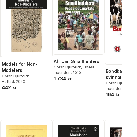
African Smallholders
Models for Non-
Göran Djurfeldt
,
Ernest
Modelers
Bondkäringar 
Aryeetey
Inbunden
,
, 2010
Aida Isinika
Göran Djurfeldt
kvinnoliv i en
1 734 kr
Häftad
, 2023
värld
Göran Djurfeldt
442 kr
Inbunden
, 2001
164 kr