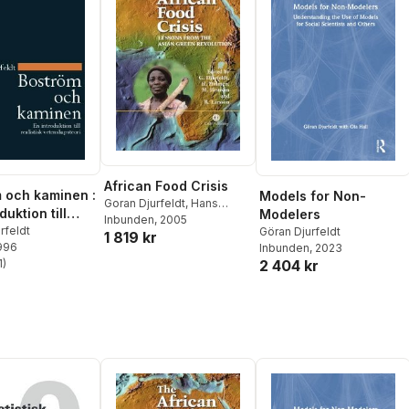
African Food Crisis
 och kaminen :
Models for Non-
Goran Djurfeldt
,
Hans
duktion till
Modelers
Holmen
Inbunden
,
Göran Djurfeldt
, 2005
,
sk
rfeldt
Göran Djurfeldt
1 819 kr
Hans Holmén
,
Magnus
1996
Inbunden
, 2023
apsteori
Jirstrom
,
Rolf Larsson
,
Paul
2 404 kr
1
)
Van Mele
,
A Salahuddin
,
stjärnor. Totalt antal röster:
Noel Magor