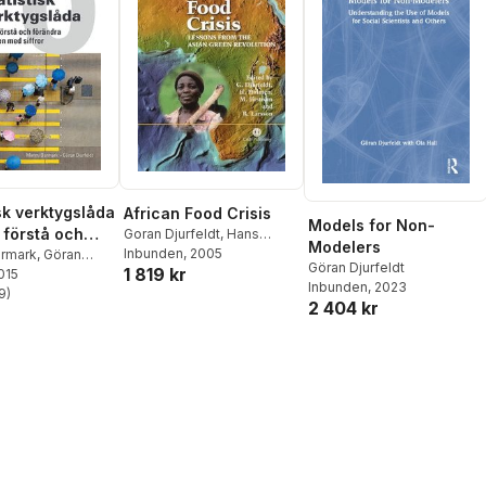
isk verktygslåda
African Food Crisis
Models for Non-
t förstå och
Goran Djurfeldt
,
Hans
Modelers
Holmen
Inbunden
,
Göran Djurfeldt
, 2005
,
a världen med
rmark
,
Göran
Göran Djurfeldt
1 819 kr
Hans Holmén
,
Magnus
2015
(bok + digital
Inbunden
, 2023
Jirstrom
,
Rolf Larsson
,
Paul
9
)
)
stjärnor. Totalt antal röster:
2 404 kr
Van Mele
,
A Salahuddin
,
Noel Magor