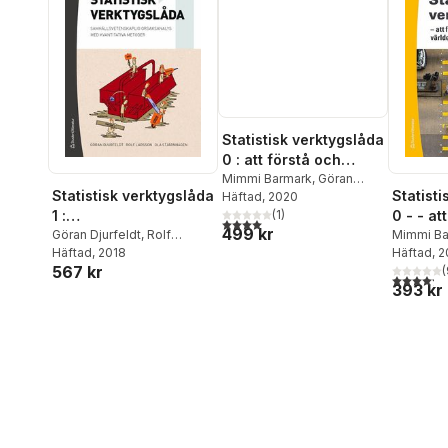
Statistisk verktygslåda
0 : att förstå och
förändra världen med
Mimmi Barmark
,
Göran
Statistisk verktygslåda
Statist
Djurfeldt
Häftad
, 2020
siffror
1 :
0 - - at
(
1
)
4,0
utav 5 stjärnor. Totalt antal röster:
499 kr
samhällsvetenskaplig
Göran Djurfeldt
,
Rolf
förändr
Mimmi Ba
Larsson
Häftad
, 2018
,
Ola Stjärnhagen
Djurfeldt
Häftad
, 
orsaksanalys med
siffror 
567 kr
(
kvantitativa metoder
produkt
4,2
utav 5 
393 kr