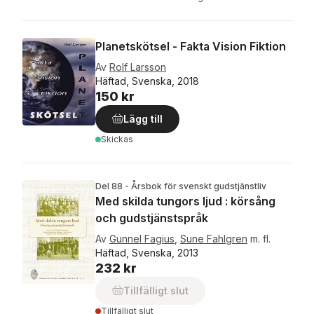
Planetskötsel - Fakta Vision Fiktion
Av
Rolf Larsson
Häftad, Svenska, 2018
150 kr
Lägg till
Skickas
Del 88 - Årsbok för svenskt gudstjänstliv
Med skilda tungors ljud : körsång
och gudstjänstspråk
Av
Gunnel Fagius
,
Sune Fahlgren
m. fl.
Häftad, Svenska, 2013
232 kr
Tillfälligt slut
Tillfälligt slut