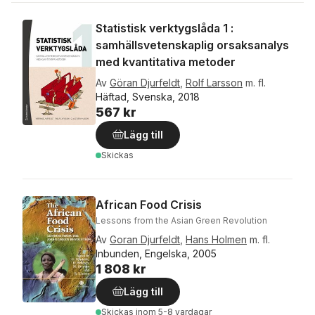
Statistisk verktygslåda 1 :
samhällsvetenskaplig orsaksanalys
med kvantitativa metoder
Av
Göran Djurfeldt
,
Rolf Larsson
m. fl.
Häftad, Svenska, 2018
567 kr
Lägg till
Skickas
African Food Crisis
Lessons from the Asian Green Revolution
Av
Goran Djurfeldt
,
Hans Holmen
m. fl.
Inbunden, Engelska, 2005
1 808 kr
Lägg till
Skickas
inom 5-8 vardagar