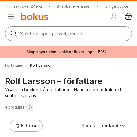
Fri frakt över 249 kr
•
Snabba leveranser
•
Billiga böcker
Sök bok, spel, pussel, penna...
Skapa nya rutiner – hälsoböcker upp till 50% →
Författare
Rolf Larsson
Rolf Larsson – författare
Visar alla böcker från författaren . Handla med fri frakt och
snabb leverans.
4
produkter
Filtrera
Sortera:
Trendande