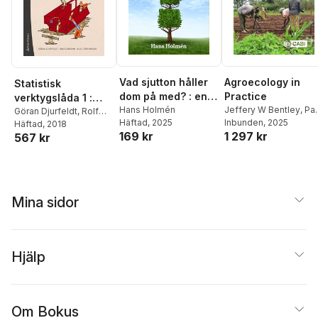
Vad sjutton håller
Agroecology in
Statistisk
dom på med? : en
Practice
verktygslåda 1 :
skeptikers undran
Hans Holmén
Jeffery W Bentley
,
Pau
samhällsvetenskap
Göran Djurfeldt
,
Rolf
Häftad
, 2025
Van Mele
Inbunden
, 2025
om klimatfrågan
Larsson
Häftad
, 2018
,
Ola
lig orsaksanalys
169 kr
1 297 kr
567 kr
Stjärnhagen
med kvantitativa
metoder
Mina sidor
Hjälp
Om Bokus