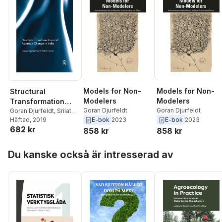
Models for Non-
Models for Non-
Structural
Modelers
Modelers
Transformation
Goran Djurfeldt
Goran Djurfeldt
and Agrarian
Goran Djurfeldt
,
Srilata
Sircar
Häftad
, 2019
E-bok
2023
E-bok
2023
Change in India
682 kr
858 kr
858 kr
Hoppa över listan
Du kanske också är intresserad av