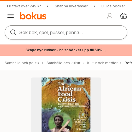
Fri frakt över 249 kr
•
Snabba leveranser
•
Billiga böcker
Sök bok, spel, pussel, penna...
Skapa nya rutiner – hälsoböcker upp till 50% →
Samhälle och politik
Samhälle och kultur
Kultur och medier
Ref