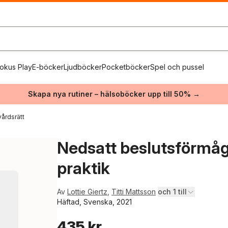
okus Play
E-böcker
Ljudböcker
Pocketböcker
Spel och pussel
Skapa nya rutiner – hälsoböcker upp till 50% →
vårdsrätt
Nedsatt beslutsförmåga :
praktik
Av
Lottie Giertz
,
Titti Mattsson
och 1 till
Häftad, Svenska, 2021
435 kr