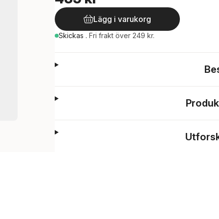
Lägg i varukorg
Skickas
.
Fri frakt över 249 kr.
Be
Produk
Utfors