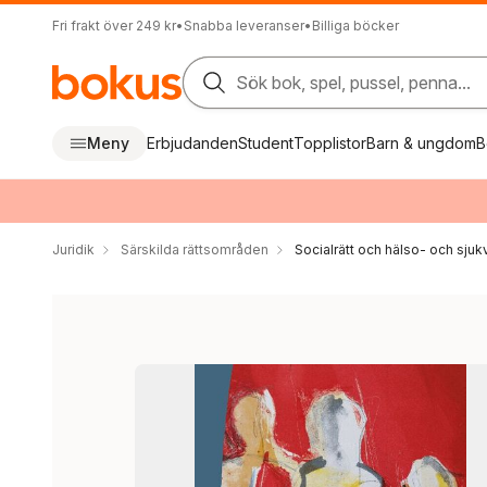
Fri frakt över 249 kr
•
Snabba leveranser
•
Billiga böcker
Sök bok, spel, pussel, penna...
Meny
Erbjudanden
Student
Topplistor
Barn & ungdom
B
Juridik
Särskilda rättsområden
Socialrätt och hälso- och sjuk