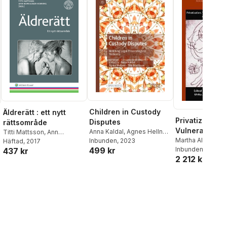
Children in Custody
Äldrerätt : ett nytt
Privatization,
Disputes
rättsområde
Vulnerability,
Anna Kaldal
,
Agnes Hellner
,
Titti Mattsson
,
Ann
Social Respons
Martha Albertson
Titti Mattsson
Inbunden
, 2023
Numhauser-Henning
Häftad
, 2017
499 kr
Titti Mattsson
Inbunden
, 2016
,
Ul
437 kr
al röster:
2 212 kr
Andersson