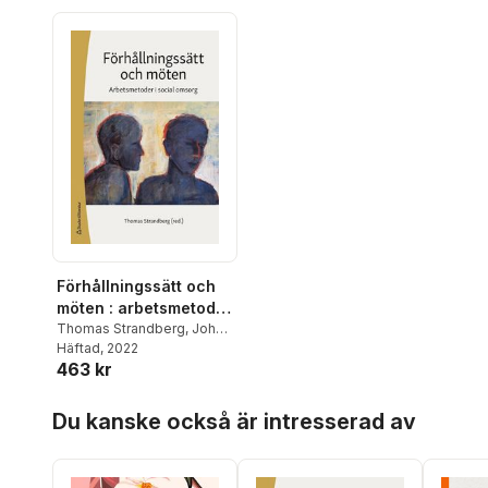
Förhållningssätt och
möten : arbetsmetoder
i social omsorg
Thomas Strandberg
,
Johan
Borg
Häftad
,
Maria Fjellfeldt
, 2022
,
Lottie
463 kr
Giertz
,
Johanna
Gustafsson
,
Helene
Hoppa över listan
Hillborg
,
Dieter Hoffmann
,
Du kanske också är intresserad av
Pia Käcker
,
Marie Lidskog
,
Kerstin Möller
,
Eva
Rönnbäck
,
Ann-Britt Sand
,
Lena Talman