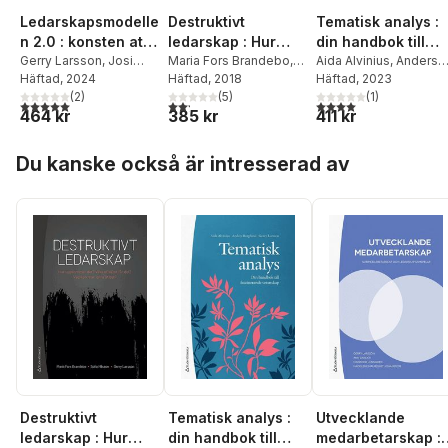
Ledarskapsmodelle
Destruktivt
Tematisk analys :
n 2.0 : konsten att
ledarskap : Hur
din handbok till
matcha individuella
Gerry Larsson
,
Josi
uppkommer det?
Maria Fors Brandebo
,
fascinerande
Aida Alvinius
,
Anders
Lundin
Häftad
,
, 2024
Ann Zander
Sofia Nilsson
Häftad
, 2018
,
Gerry
Borglund
Häftad
, 2023
,
Gerry
och
Vilka effekter får
vetenskap
(
2
)
Larsson
(
5
)
Larsson
(
1
)
organisatoriska
det? Vad kan man
5,0
utav 5 stjärnor. Totalt antal röster:
2,2
utav 5 stjärnor. Totalt antal röster:
4,0
utav 5 stjärnor. Tota
464 kr
385 kr
411 kr
förutsättningar
göra åt det?
Hoppa över listan
Du kanske också är intresserad av
Destruktivt
Tematisk analys :
Utvecklande
ledarskap : Hur
din handbok till
medarbetarskap :