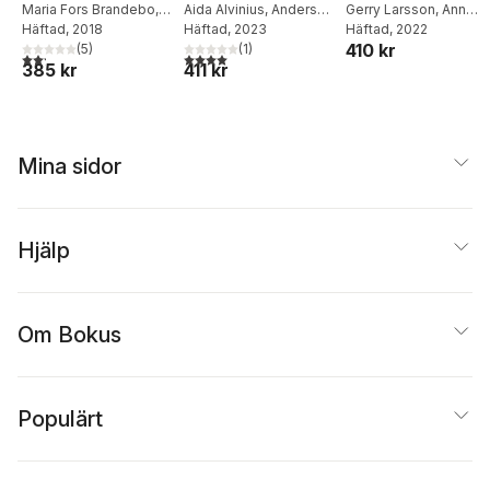
uppkommer det?
Maria Fors Brandebo
,
fascinerande
Aida Alvinius
,
Anders
när
Gerry Larsson
,
Ann
Sofia Nilsson
Häftad
, 2018
,
Gerry
Borglund
Häftad
, 2023
,
Gerry
Zander
Häftad
, 2022
,
Marianne
Vilka effekter får
vetenskap
medarbetarskap
410 kr
Larsson
(
5
)
Larsson
(
1
)
Lönngren
,
Madelene
det? Vad kan man
och ledarskap
2,2
utav 5 stjärnor. Totalt antal röster:
4,0
utav 5 stjärnor. Totalt antal röster:
385 kr
411 kr
Malmquist Johansson
göra åt det?
samspelar
Mina sidor
Hjälp
Om Bokus
Populärt