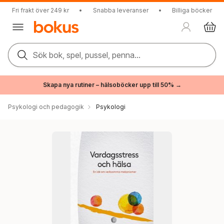
Fri frakt över 249 kr
•
Snabba leveranser
•
Billiga böcker
Sök bok, spel, pussel, penna...
Skapa nya rutiner – hälsoböcker upp till 50% →
Psykologi och pedagogik
Psykologi