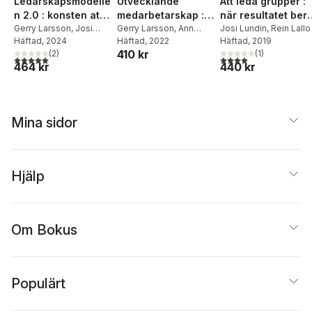
Ledarskapsmodelle
Utvecklande
Att leda grupper :
n 2.0 : konsten att
medarbetarskap :
när resultatet ber
matcha individuella
Gerry Larsson
,
Josi
när
Gerry Larsson
,
Ann
på bra
Josi Lundin
,
Rein Lallo
Lundin
Häftad
,
, 2024
Ann Zander
Zander
Häftad
, 2022
,
Marianne
Häftad
, 2019
och
medarbetarskap
teamprestationer
410 kr
(
2
)
Lönngren
,
Madelene
(
1
)
organisatoriska
och ledarskap
5,0
utav 5 stjärnor. Totalt antal röster:
4,0
utav 5 stjärnor. Tota
464 kr
440 kr
Malmquist Johansson
förutsättningar
samspelar
Mina sidor
Hjälp
Om Bokus
Populärt