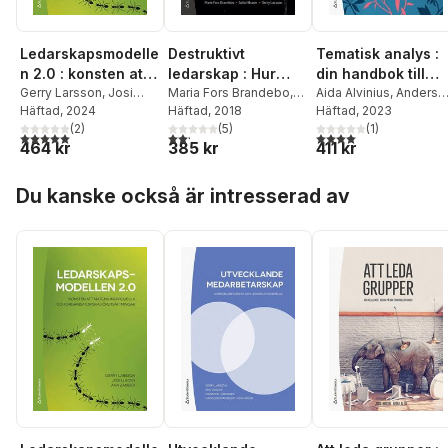
Ledarskapsmodelle
Destruktivt
Tematisk analys :
n 2.0 : konsten att
ledarskap : Hur
din handbok till
matcha individuella
Gerry Larsson
,
Josi
uppkommer det?
Maria Fors Brandebo
,
fascinerande
Aida Alvinius
,
Anders
Lundin
Häftad
,
, 2024
Ann Zander
Sofia Nilsson
Häftad
, 2018
,
Gerry
Borglund
Häftad
, 2023
,
Gerry
och
Vilka effekter får
vetenskap
(
2
)
Larsson
(
5
)
Larsson
(
1
)
organisatoriska
det? Vad kan man
5,0
utav 5 stjärnor. Totalt antal röster:
2,2
utav 5 stjärnor. Totalt antal röster:
4,0
utav 5 stjärnor. Tota
464 kr
385 kr
411 kr
förutsättningar
göra åt det?
Hoppa över listan
Du kanske också är intresserad av