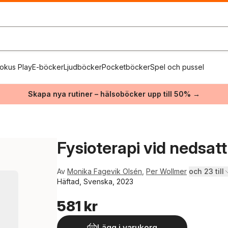
okus Play
E-böcker
Ljudböcker
Pocketböcker
Spel och pussel
Skapa nya rutiner – hälsoböcker upp till 50% →
Fysioterapi vid nedsat
Av
Monika Fagevik Olsén
,
Per Wollmer
och 23 till
Häftad, Svenska, 2023
581 kr
Lägg i varukorg