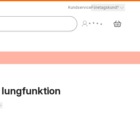
Kundservice
Företagskund?
t lungfunktion