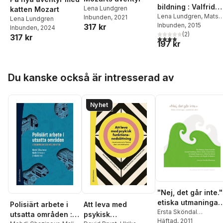
bildning : Valfrid
Lena Lundgren
katten Mozart
Palmgren Munch-
Lena Lundgren
,
Mats
Inbunden
, 2021
Lena Lundgren
Myrstener
Inbunden
, 2015
,
Kerstin E.
317 kr
Petersens liv och
Inbunden
, 2024
Wallin
(
2
)
verk
317 kr
4,0
utav 5 stjärnor. Tota
197 kr
Hoppa över listan
Du kanske också är intresserad av
Nyhet
"Nej, det går inte."
etiska utmaningar 
Polisiärt arbete i
Att leva med
psykiatrisk vård
Ersta Sköndal
utsatta områden :
psykisk
Högskola
Häftad
, 2011
,
Åsa Mober