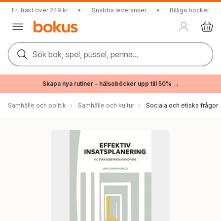
Fri frakt över 249 kr
•
Snabba leveranser
•
Billiga böcker
Sök bok, spel, pussel, penna...
Skapa nya rutiner – hälsoböcker upp till 50% →
Samhälle och politik
Samhälle och kultur
Sociala och etiska frågor